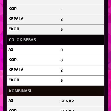
-
2
6
COLOK BEBAS
0
8
2
6
KOMBINASI
GENAP