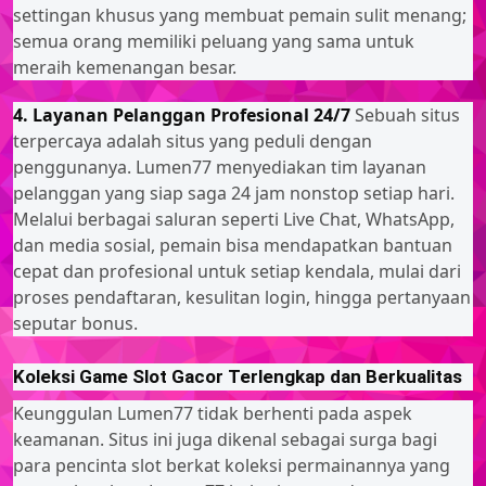
settingan khusus yang membuat pemain sulit menang;
semua orang memiliki peluang yang sama untuk
meraih kemenangan besar.
4. Layanan Pelanggan Profesional 24/7
Sebuah situs
terpercaya adalah situs yang peduli dengan
penggunanya. Lumen77 menyediakan tim layanan
pelanggan yang siap saga 24 jam nonstop setiap hari.
Melalui berbagai saluran seperti Live Chat, WhatsApp,
dan media sosial, pemain bisa mendapatkan bantuan
cepat dan profesional untuk setiap kendala, mulai dari
proses pendaftaran, kesulitan login, hingga pertanyaan
seputar bonus.
Koleksi Game Slot Gacor Terlengkap dan Berkualitas
Keunggulan Lumen77 tidak berhenti pada aspek
keamanan. Situs ini juga dikenal sebagai surga bagi
para pencinta slot berkat koleksi permainannya yang