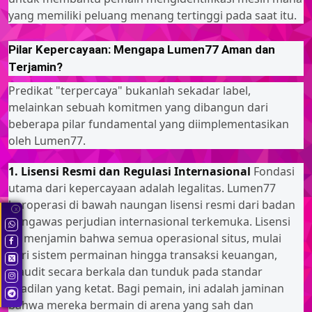
yang memiliki peluang menang tertinggi pada saat itu.
Pilar Kepercayaan: Mengapa Lumen77 Aman dan
Terjamin?
Predikat "terpercaya" bukanlah sekadar label,
melainkan sebuah komitmen yang dibangun dari
beberapa pilar fundamental yang diimplementasikan
oleh Lumen77.
1. Lisensi Resmi dan Regulasi Internasional
Fondasi
utama dari kepercayaan adalah legalitas. Lumen77
beroperasi di bawah naungan lisensi resmi dari badan
x
pengawas perjudian internasional terkemuka. Lisensi
ini menjamin bahwa semua operasional situs, mulai
dari sistem permainan hingga transaksi keuangan,
diaudit secara berkala dan tunduk pada standar
keadilan yang ketat. Bagi pemain, ini adalah jaminan
bahwa mereka bermain di arena yang sah dan