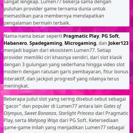
sangat lengkap. Lumen77 bekerja sama dengan
puluhan provider game ternama dunia untuk
memastikan para membernya mendapatkan
pengalaman bermain terbaik.
Nama-nama besar seperti
Pragmatic Play
,
PG Soft
,
Habanero
,
Spadegaming
,
Microgaming
, dan
Joker123
menjadi bagian dari ekosistem Lumen77. Setiap
provider memiliki ciri khasnya sendiri, dari slot klasik
dengan 3 gulungan yang sederhana hingga video slot
modern dengan ratusan garis pembayaran, fitur bonus
interaktif, dan jackpot progresif yang nilainya terus
meningkat.
Beberapa judul slot yang sering disebut-sebut sebagai
"gacor" dan populer di Lumen77 antara lain
Gates of
Olympus
,
Sweet Bonanza
,
Starlight Princess
dari Pragmatic
Play, serta
Mahjong Ways
dari PG Soft. Ketersediaan
game-game inilah yang menjadikan Lumen77 sebagai