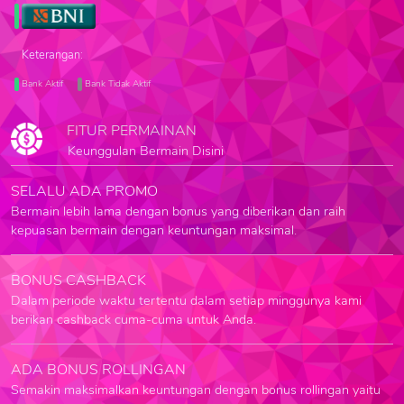
Keterangan:
Bank Aktif
Bank Tidak Aktif
FITUR PERMAINAN
Keunggulan Bermain Disini
SELALU ADA PROMO
Bermain lebih lama dengan bonus yang diberikan dan raih
kepuasan bermain dengan keuntungan maksimal.
BONUS CASHBACK
Dalam periode waktu tertentu dalam setiap minggunya kami
berikan cashback cuma-cuma untuk Anda.
ADA BONUS ROLLINGAN
Semakin maksimalkan keuntungan dengan bonus rollingan yaitu