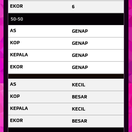
6
50-50
GENAP
GENAP
GENAP
GENAP
KECIL
BESAR
KECIL
BESAR