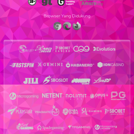
Browser Yang Didukung