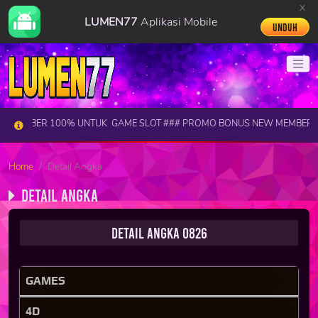
x
LUMEN77
Aplikasi Mobile
Unduh
MBER 100% UNTUK GAME SLOT ### PROMO BONUS NEW MEMBER 60 % 
Home
Detail Angka
Detail Angka
Detail Angka 0826
GAMES
4D