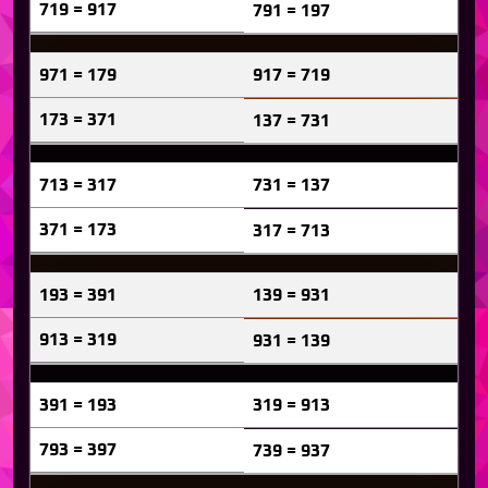
719 = 917
791 = 197
971 = 179
917 = 719
173 = 371
137 = 731
713 = 317
731 = 137
371 = 173
317 = 713
193 = 391
139 = 931
913 = 319
931 = 139
391 = 193
319 = 913
793 = 397
739 = 937