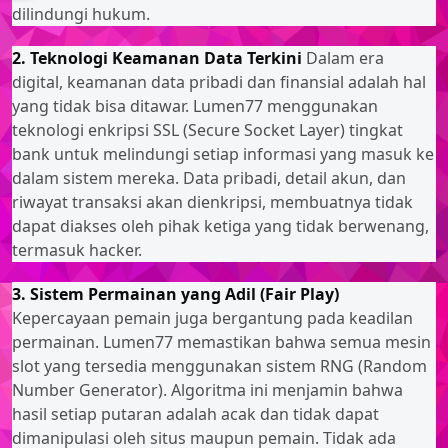
dilindungi hukum.
2. Teknologi Keamanan Data Terkini
Dalam era
digital, keamanan data pribadi dan finansial adalah hal
yang tidak bisa ditawar. Lumen77 menggunakan
teknologi enkripsi SSL (Secure Socket Layer) tingkat
bank untuk melindungi setiap informasi yang masuk ke
dalam sistem mereka. Data pribadi, detail akun, dan
riwayat transaksi akan dienkripsi, membuatnya tidak
dapat diakses oleh pihak ketiga yang tidak berwenang,
termasuk hacker.
3. Sistem Permainan yang Adil (Fair Play)
Kepercayaan pemain juga bergantung pada keadilan
permainan. Lumen77 memastikan bahwa semua mesin
slot yang tersedia menggunakan sistem RNG (Random
Number Generator). Algoritma ini menjamin bahwa
hasil setiap putaran adalah acak dan tidak dapat
dimanipulasi oleh situs maupun pemain. Tidak ada