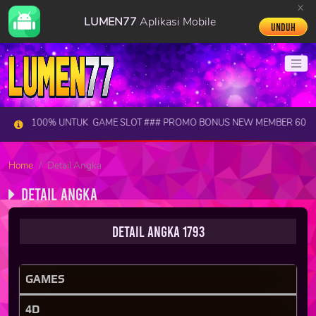
x
LUMEN77
Aplikasi Mobile
Unduh
 100% UNTUK GAME SLOT ### PROMO BONUS NEW MEMBER 60 % UNT
Home
Detail Angka
Detail Angka
Detail Angka 1793
GAMES
4D