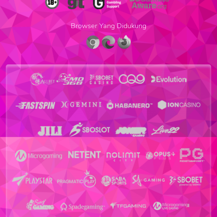
Browser Yang Didukung