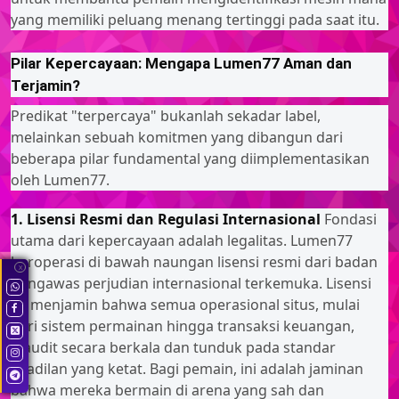
yang memiliki peluang menang tertinggi pada saat itu.
Pilar Kepercayaan: Mengapa Lumen77 Aman dan
Terjamin?
Predikat "terpercaya" bukanlah sekadar label,
melainkan sebuah komitmen yang dibangun dari
beberapa pilar fundamental yang diimplementasikan
oleh Lumen77.
1. Lisensi Resmi dan Regulasi Internasional
Fondasi
utama dari kepercayaan adalah legalitas. Lumen77
beroperasi di bawah naungan lisensi resmi dari badan
x
pengawas perjudian internasional terkemuka. Lisensi
ini menjamin bahwa semua operasional situs, mulai
dari sistem permainan hingga transaksi keuangan,
diaudit secara berkala dan tunduk pada standar
keadilan yang ketat. Bagi pemain, ini adalah jaminan
bahwa mereka bermain di arena yang sah dan