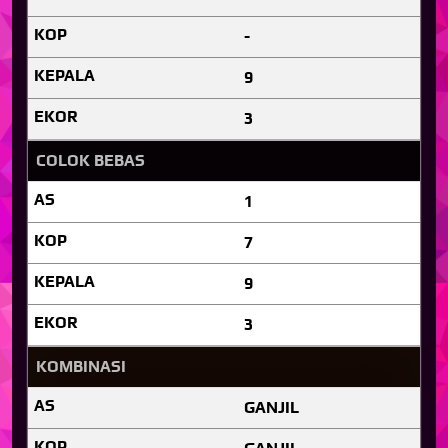
-
9
3
COLOK BEBAS
1
7
9
3
KOMBINASI
GANJIL