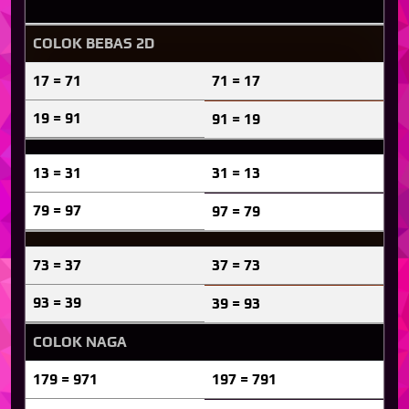
COLOK BEBAS 2D
17 = 71
71 = 17
19 = 91
91 = 19
13 = 31
31 = 13
79 = 97
97 = 79
73 = 37
37 = 73
93 = 39
39 = 93
COLOK NAGA
179 = 971
197 = 791