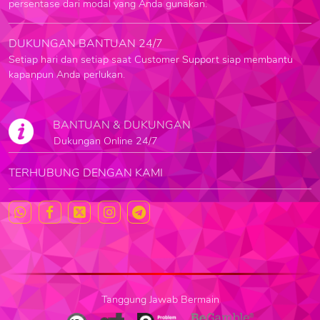
persentase dari modal yang Anda gunakan.
DUKUNGAN BANTUAN 24/7
Setiap hari dan setiap saat Customer Support siap membantu
kapanpun Anda perlukan.
BANTUAN & DUKUNGAN
Dukungan Online 24/7
TERHUBUNG DENGAN KAMI
Tanggung Jawab Bermain