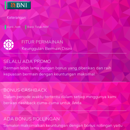
Keterangan:
Bank Aktif
Bank Tidak Aktif
FITUR PERMAINAN
Keunggulan Bermain Disini
SELALU ADA PROMO
Bermain lebih lama dengan bonus yang diberikan dan raih
kepuasan bermain dengan keuntungan maksimal.
BONUS CASHBACK
Dalam periode waktu tertentu dalam setiap minggunya kami
berikan cashback cuma-cuma untuk Anda.
ADA BONUS ROLLINGAN
Semakin maksimalkan keuntungan dengan bonus rollingan yaitu