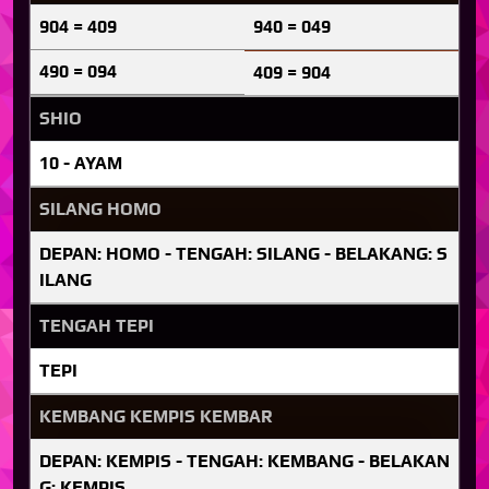
904 = 409
940 = 049
490 = 094
409 = 904
SHIO
10 - AYAM
SILANG HOMO
DEPAN: HOMO - TENGAH: SILANG - BELAKANG: S
ILANG
TENGAH TEPI
TEPI
KEMBANG KEMPIS KEMBAR
DEPAN: KEMPIS - TENGAH: KEMBANG - BELAKAN
G: KEMPIS