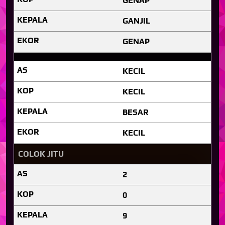
GENAP
GANJIL
GENAP
KECIL
KECIL
BESAR
KECIL
COLOK JITU
2
0
9