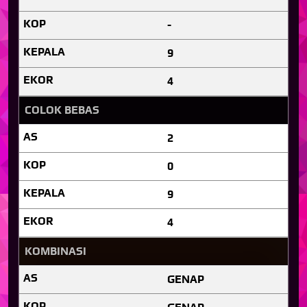
-
9
4
COLOK BEBAS
2
0
9
4
KOMBINASI
GENAP