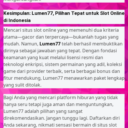
Kesimpulan: Lumen77, Pilihan Tepat untuk Slot Online
di Indonesia
Mencari situs slot online yang memenuhi dua kriteria
utama—gacor dan terpercaya—bukanlah tugas yang
mudah. Namun,
Lumen77
telah berhasil membuktikan
dirinya sebagai jawaban yang tepat. Dengan fondasi
keamanan yang kuat melalui lisensi resmi dan
teknologi enkripsi, sistem permainan yang adil, koleksi
game dari provider terbaik, serta berbagai bonus dan
fitur mendukung, Lumen77 menawarkan paket lengkap
yang sulit ditolak.
Bagi Anda yang mencari platform hiburan yang tidak
hanya seru tetapi juga aman dan menguntungkan,
Lumen77 adalah pilihan yang sangat
direkomendasikan. Jangan tunggu lagi. Daftarkan diri
Anda sekarang, nikmati sensasi bermain di situs slot