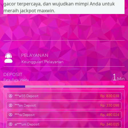
gacor terpercaya, dan wujudkan mimpi Anda untuk
meraih jackpot maxwin.
PELAYANAN
Keunggulan Pelayanan
1
DEPOSIT
Min
Rata-Rata Waktu
***ai55 Deposit:
Rp. 830.038
***on Deposit:
Rp. 330.098
***ra Deposit:
Rp. 490.024
al***um Deposit:
Rp. 340.015