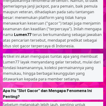
menjadikannya fenomena tersendiri. Namun, di balik
gemerlapnya janji jackpot, para pemain, baik pemula
maupun veteran, dihadapkan pada satu tantangan
besar: menemukan platform yang tidak hanya
menawarkan keseruan ("gacor") tetapi juga menjamin
keamanan dan keadilan ("terpercaya"). Inilah mengapa
nama
Lumen77
terus berkumandang sebagai jawaban
atas pencarian tersebut, mendapat predikat sebagai
situs slot gacor terpercaya di Indonesia.
Artikel ini akan mengupas tuntas apa yang membuat
Lumen77 layak menyandang gelar tersebut, mulai dari
fondasi keamanannya, koleksi permainannya yang
memukau, hingga berbagai keunggulan yang
ditawarkan kepada para member setianya.
Apa Itu "Slot Gacor" dan Mengapa Fenomena Ini
Penting?
Sebelum melangkah lebih jauh, penting untuk