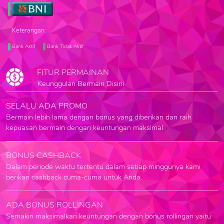
Keterangan:
Bank Aktif
Bank Tidak Aktif
FITUR PERMAINAN
Keunggulan Bermain Disini
SELALU ADA PROMO
Bermain lebih lama dengan bonus yang diberikan dan raih
kepuasan bermain dengan keuntungan maksimal.
BONUS CASHBACK
Dalam periode waktu tertentu dalam setiap minggunya kami
berikan cashback cuma-cuma untuk Anda.
ADA BONUS ROLLINGAN
Semakin maksimalkan keuntungan dengan bonus rollingan yaitu