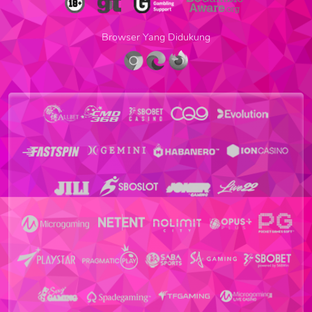
Browser Yang Didukung