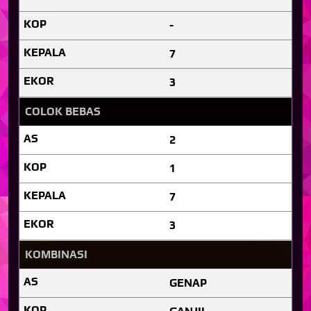
-
7
3
COLOK BEBAS
2
1
7
3
KOMBINASI
GENAP