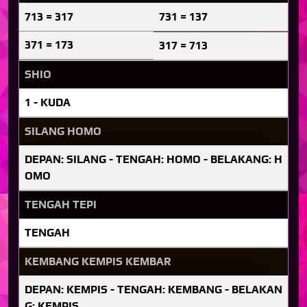
713 = 317
731 = 137
371 = 173
317 = 713
SHIO
1 - KUDA
SILANG HOMO
DEPAN: SILANG - TENGAH: HOMO - BELAKANG: H
OMO
TENGAH TEPI
TENGAH
KEMBANG KEMPIS KEMBAR
DEPAN: KEMPIS - TENGAH: KEMBANG - BELAKAN
G: KEMPIS