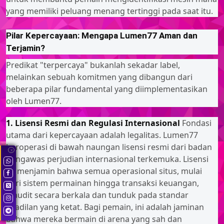
yang memiliki peluang menang tertinggi pada saat itu.
Pilar Kepercayaan: Mengapa Lumen77 Aman dan
Terjamin?
Predikat "terpercaya" bukanlah sekadar label,
melainkan sebuah komitmen yang dibangun dari
beberapa pilar fundamental yang diimplementasikan
oleh Lumen77.
1. Lisensi Resmi dan Regulasi Internasional
Fondasi
utama dari kepercayaan adalah legalitas. Lumen77
beroperasi di bawah naungan lisensi resmi dari badan
x
pengawas perjudian internasional terkemuka. Lisensi
ini menjamin bahwa semua operasional situs, mulai
dari sistem permainan hingga transaksi keuangan,
diaudit secara berkala dan tunduk pada standar
keadilan yang ketat. Bagi pemain, ini adalah jaminan
bahwa mereka bermain di arena yang sah dan