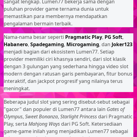
sangat lengkap. Lumen77 bekerja sama dengan
puluhan provider game ternama dunia untuk
memastikan para membernya mendapatkan
pengalaman bermain terbaik.
Nama-nama besar seperti
Pragmatic Play
,
PG Soft
,
Habanero
,
Spadegaming
,
Microgaming
, dan
Joker123
menjadi bagian dari ekosistem Lumen77. Setiap
provider memiliki ciri khasnya sendiri, dari slot klasik
dengan 3 gulungan yang sederhana hingga video slot
modern dengan ratusan garis pembayaran, fitur bonus
interaktif, dan jackpot progresif yang nilainya terus
meningkat.
Beberapa judul slot yang sering disebut-sebut sebagai
"gacor" dan populer di Lumen77 antara lain
Gates of
Olympus
,
Sweet Bonanza
,
Starlight Princess
dari Pragmatic
Play, serta
Mahjong Ways
dari PG Soft. Ketersediaan
game-game inilah yang menjadikan Lumen77 sebagai