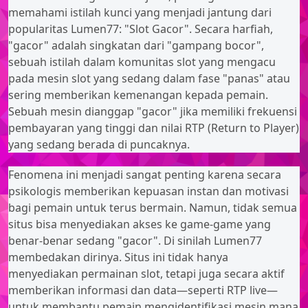
memahami istilah kunci yang menjadi jantung dari
popularitas Lumen77: "Slot Gacor". Secara harfiah,
"gacor" adalah singkatan dari "gampang bocor",
sebuah istilah dalam komunitas slot yang mengacu
pada mesin slot yang sedang dalam fase "panas" atau
sering memberikan kemenangan kepada pemain.
Sebuah mesin dianggap "gacor" jika memiliki frekuensi
pembayaran yang tinggi dan nilai RTP (Return to Player)
yang sedang berada di puncaknya.
Fenomena ini menjadi sangat penting karena secara
psikologis memberikan kepuasan instan dan motivasi
bagi pemain untuk terus bermain. Namun, tidak semua
situs bisa menyediakan akses ke game-game yang
benar-benar sedang "gacor". Di sinilah Lumen77
membedakan dirinya. Situs ini tidak hanya
menyediakan permainan slot, tetapi juga secara aktif
memberikan informasi dan data—seperti RTP live—
untuk membantu pemain mengidentifikasi mesin mana