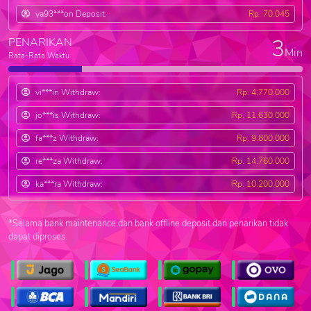
ya93***on Deposit:
Rp. 70.045
3
PENARIKAN
Min
Rata-Rata Waktu
vi***in Withdraw:
Rp. 4.770.000
jo***is Withdraw:
Rp. 11.630.000
fa***z Withdraw:
Rp. 9.800.000
re***za Withdraw:
Rp. 14.760.000
ka***ra Withdraw:
Rp. 10.200.000
*Selama bank maintenance dan bank offline deposit dan penarikan tidak
dapat diproses.