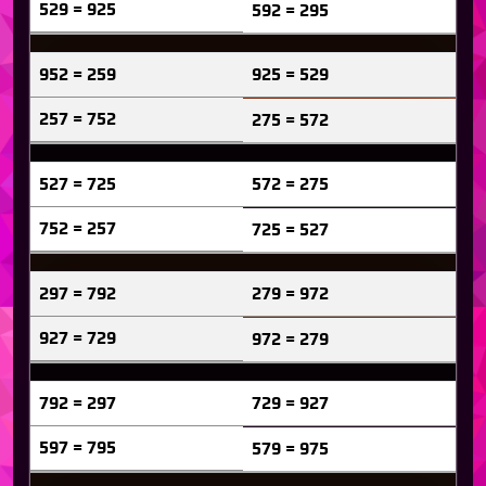
529 = 925
592 = 295
952 = 259
925 = 529
257 = 752
275 = 572
527 = 725
572 = 275
752 = 257
725 = 527
297 = 792
279 = 972
927 = 729
972 = 279
792 = 297
729 = 927
597 = 795
579 = 975