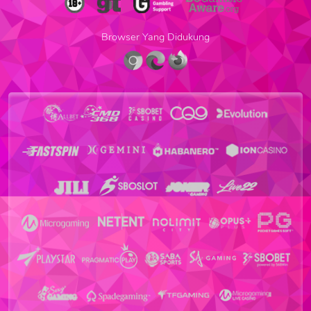
Browser Yang Didukung