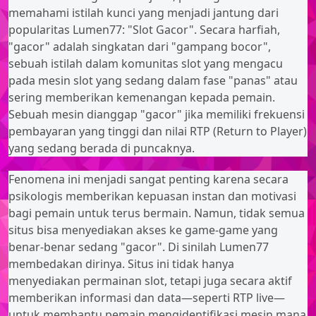
memahami istilah kunci yang menjadi jantung dari
popularitas Lumen77: "Slot Gacor". Secara harfiah,
"gacor" adalah singkatan dari "gampang bocor",
sebuah istilah dalam komunitas slot yang mengacu
pada mesin slot yang sedang dalam fase "panas" atau
sering memberikan kemenangan kepada pemain.
Sebuah mesin dianggap "gacor" jika memiliki frekuensi
pembayaran yang tinggi dan nilai RTP (Return to Player)
yang sedang berada di puncaknya.
Fenomena ini menjadi sangat penting karena secara
psikologis memberikan kepuasan instan dan motivasi
bagi pemain untuk terus bermain. Namun, tidak semua
situs bisa menyediakan akses ke game-game yang
benar-benar sedang "gacor". Di sinilah Lumen77
membedakan dirinya. Situs ini tidak hanya
menyediakan permainan slot, tetapi juga secara aktif
memberikan informasi dan data—seperti RTP live—
untuk membantu pemain mengidentifikasi mesin mana