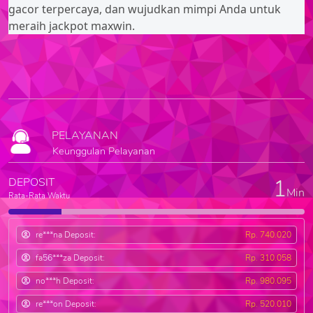
gacor terpercaya, dan wujudkan mimpi Anda untuk
meraih jackpot maxwin.
PELAYANAN
Keunggulan Pelayanan
1
DEPOSIT
Min
Rata-Rata Waktu
re***na Deposit:
Rp. 740.020
fa56***za Deposit:
Rp. 310.058
no***h Deposit:
Rp. 980.095
re***on Deposit:
Rp. 520.010