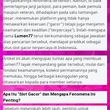
menjadikannya fenomena tersendiri. Namun, di balik
gemerlapnya janji jackpot, para pemain, baik pemula
maupun veteran, dihadapkan pada satu tantangan
besar: menemukan platform yang tidak hanya
menawarkan keseruan ("gacor") tetapi juga menjamin
keamanan dan keadilan ("terpercaya"). Inilah mengapa
nama
Lumen77
terus berkumandang sebagai jawaban
atas pencarian tersebut, mendapat predikat sebagai
situs slot gacor terpercaya di Indonesia.
Artikel ini akan mengupas tuntas apa yang membuat
Lumen77 layak menyandang gelar tersebut, mulai dari
fondasi keamanannya, koleksi permainannya yang
memukau, hingga berbagai keunggulan yang
ditawarkan kepada para member setianya.
Apa Itu "Slot Gacor" dan Mengapa Fenomena Ini
Penting?
Sebelum melangkah lebih jauh, penting untuk