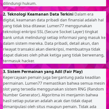
dilindungi hukum.
2. Teknologi Keamanan Data Terkini
Dalam era
digital, keamanan data pribadi dan finansial adalah hal
yang tidak bisa ditawar. Lumen77 menggunakan
teknologi enkripsi SSL (Secure Socket Layer) tingkat
bank untuk melindungi setiap informasi yang masuk ke
dalam sistem mereka. Data pribadi, detail akun, dan
riwayat transaksi akan dienkripsi, membuatnya tidak
dapat diakses oleh pihak ketiga yang tidak berwenang,
termasuk hacker.
3. Sistem Permainan yang Adil (Fair Play)
Kepercayaan pemain juga bergantung pada keadilan
permainan. Lumen77 memastikan bahwa semua mesin
slot yang tersedia menggunakan sistem RNG (Random
Number Generator). Algoritma ini menjamin bahwa
hasil setiap putaran adalah acak dan tidak dapat
dimanipulasi oleh situs maupun pemain. Tidak ada