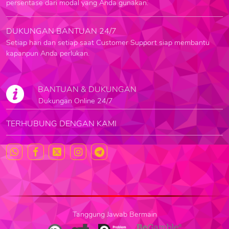
persentase dari modal yang Anda gunakan.
DUKUNGAN BANTUAN 24/7
Setiap hari dan setiap saat Customer Support siap membantu
kapanpun Anda perlukan.
BANTUAN & DUKUNGAN
Dukungan Online 24/7
TERHUBUNG DENGAN KAMI
Tanggung Jawab Bermain