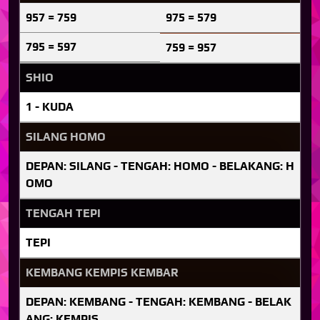
957 = 759
975 = 579
795 = 597
759 = 957
SHIO
1 - KUDA
SILANG HOMO
DEPAN: SILANG - TENGAH: HOMO - BELAKANG: H
OMO
TENGAH TEPI
TEPI
KEMBANG KEMPIS KEMBAR
DEPAN: KEMBANG - TENGAH: KEMBANG - BELAK
ANG: KEMPIS