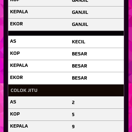
GANJIL
GANJIL
GANJIL
KECIL
BESAR
BESAR
BESAR
COLOK JITU
2
5
9