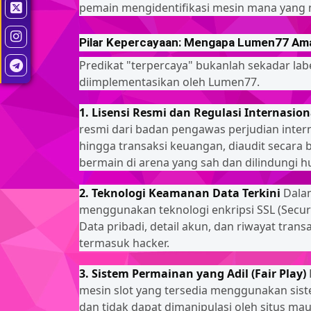
pemain mengidentifikasi mesin mana yang m
Pilar Kepercayaan: Mengapa Lumen77 Ama
Predikat "terpercaya" bukanlah sekadar la
diimplementasikan oleh Lumen77.
1. Lisensi Resmi dan Regulasi Internasion
resmi dari badan pengawas perjudian intern
hingga transaksi keuangan, diaudit secara 
bermain di arena yang sah dan dilindungi 
2. Teknologi Keamanan Data Terkini
Dalam
menggunakan teknologi enkripsi SSL (Secur
Data pribadi, detail akun, dan riwayat tran
termasuk hacker.
3. Sistem Permainan yang Adil (Fair Play)
mesin slot yang tersedia menggunakan sis
dan tidak dapat dimanipulasi oleh situs m