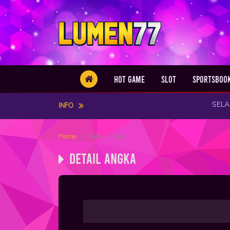
HOT GAME
SLOT
SPORTSBOO
SELAMAT D
INFO
Home
Detail Angka
Detail Angka