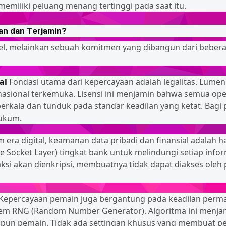
emiliki peluang menang tertinggi pada saat itu.
n dan Terjamin?
bel, melainkan sebuah komitmen yang dibangun dari bebera
al
Fondasi utama dari kepercayaan adalah legalitas. Lumen
asional terkemuka. Lisensi ini menjamin bahwa semua oper
berkala dan tunduk pada standar keadilan yang ketat. Bagi
hukum.
 era digital, keamanan data pribadi dan finansial adalah h
e Socket Layer) tingkat bank untuk melindungi setiap inf
saksi akan dienkripsi, membuatnya tidak dapat diakses oleh
Kepercayaan pemain juga bergantung pada keadilan per
tem RNG (Random Number Generator). Algoritma ini menjam
aupun pemain. Tidak ada settingan khusus yang membuat p