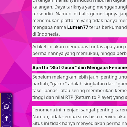
Di tengah maraknya industri hiburan digital
kalangan. Daya tariknya yang menggabung
tersendiri. Namun, di balik gemerlapnya ja
menemukan platform yang tidak hanya menaw
mengapa nama
Lumen77
terus berkumandan
di Indonesia.
Artikel ini akan mengupas tuntas apa yang
permainannya yang memukau, hingga berba
Apa Itu "Slot Gacor" dan Mengapa Fenome
Sebelum melangkah lebih jauh, penting untu
harfiah, "gacor" adalah singkatan dari "g
fase "panas" atau sering memberikan keme
x
tinggi dan nilai RTP (Return to Player) yan
Fenomena ini menjadi sangat penting karen
Namun, tidak semua situs bisa menyediaka
Situs ini tidak hanya menyediakan permain