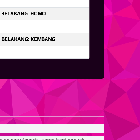
- BELAKANG: HOMO
- BELAKANG: KEMBANG