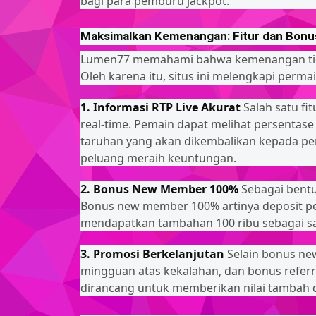
bagi para pemburu jackpot.
Maksimalkan Kemenangan: Fitur dan Bon
Lumen77 memahami bahwa kemenangan tidak 
Oleh karena itu, situs ini melengkapi per
1. Informasi RTP Live Akurat
Salah satu fi
real-time. Pemain dapat melihat persentas
taruhan yang akan dikembalikan kepada pe
peluang meraih keuntungan.
2. Bonus New Member 100%
Sebagai bent
Bonus new member 100% artinya deposit per
mendapatkan tambahan 100 ribu sebagai sa
3. Promosi Berkelanjutan
Selain bonus new
mingguan atas kekalahan, dan bonus refer
dirancang untuk memberikan nilai tambah