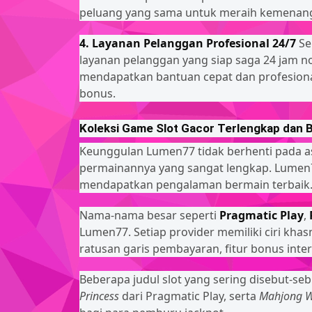
peluang yang sama untuk meraih kemenang
4. Layanan Pelanggan Profesional 24/7
Se
layanan pelanggan yang siap saga 24 jam non
mendapatkan bantuan cepat dan profesional 
bonus.
Koleksi Game Slot Gacor Terlengkap dan B
Keunggulan Lumen77 tidak berhenti pada asp
permainannya yang sangat lengkap. Lumen
mendapatkan pengalaman bermain terbaik
Nama-nama besar seperti
Pragmatic Play
,
Lumen77. Setiap provider memiliki ciri kha
ratusan garis pembayaran, fitur bonus inter
Beberapa judul slot yang sering disebut-se
Princess
dari Pragmatic Play, serta
Mahjong 