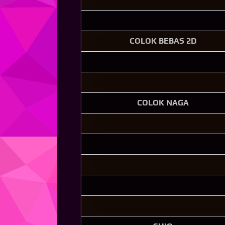
COLOK BEBAS 2D
COLOK NAGA