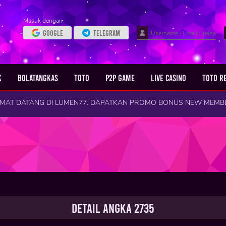
Masuk dengan
Google
Telegram
Username / Email / Telepon
K
BOLATANGKAS
TOTO
P2P GAME
LIVE CASINO
TOTO R
ATANG DI LUMEN77. DAPATKAN PROMO BONUS NEW MEMBER 10
Detail Angka 2735