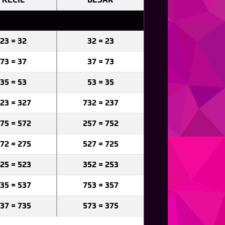
23 = 32
32 = 23
73 = 37
37 = 73
35 = 53
53 = 35
23 = 327
732 = 237
75 = 572
257 = 752
72 = 275
527 = 725
25 = 523
352 = 253
35 = 537
753 = 357
37 = 735
573 = 375