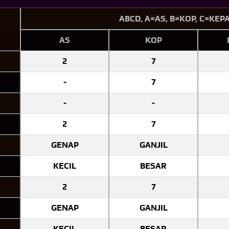
ABCD, A=AS, B=KOP, C=KEP
AS
KOP
2
7
-
7
-
-
2
7
GENAP
GANJIL
KECIL
BESAR
2
7
GENAP
GANJIL
KECIL
BESAR