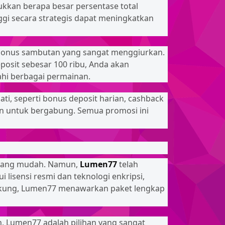
ukkan berapa besar persentase total
gi secara strategis dapat meningkatkan
bonus sambutan yang sangat menggiurkan.
osit sebesar 100 ribu, Anda akan
hi berbagai permainan.
ti, seperti bonus deposit harian, cashback
n untuk bergabung. Semua promosi ini
s yang mudah. Namun,
Lumen77
telah
lisensi resmi dan teknologi enkripsi,
ndukung, Lumen77 menawarkan paket lengkap
, Lumen77 adalah pilihan yang sangat