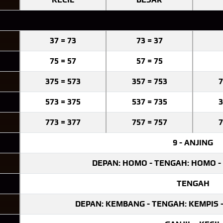
37 = 73
73 = 37
75 = 57
57 = 75
375 = 573
357 = 753
7
573 = 375
537 = 735
3
773 = 377
757 = 757
7
9 - ANJING
DEPAN: HOMO - TENGAH: HOMO 
TENGAH
DEPAN: KEMBANG - TENGAH: KEMPIS 