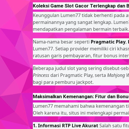
Koleksi Game Slot Gacor Terlengkap dan B
Keunggulan Lumen77 tidak berhenti pada asp
permainannya yang sangat lengkap. Lumen
mendapatkan pengalaman bermain terbaik
Nama-nama besar seperti
Pragmatic Play
,
Lumen77. Setiap provider memiliki ciri kha
ratusan garis pembayaran, fitur bonus inter
Beberapa judul slot yang sering disebut-se
Princess
dari Pragmatic Play, serta
Mahjong 
bagi para pemburu jackpot.
Maksimalkan Kemenangan: Fitur dan Bon
Lumen77 memahami bahwa kemenangan tidak 
Oleh karena itu, situs ini melengkapi per
1. Informasi RTP Live Akurat
Salah satu fi