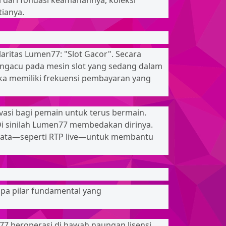
 dari fondasi keamanannya, koleksi
ianya.
aritas Lumen77: "Slot Gacor". Secara
mengacu pada mesin slot yang sedang dalam
ka memiliki frekuensi pembayaran yang
asi bagi pemain untuk terus bermain.
i sinilah Lumen77 membedakan dirinya.
an data—seperti RTP live—untuk membantu
pa pilar fundamental yang
77 beroperasi di bawah naungan lisensi