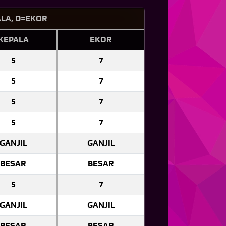
ALA, D=EKOR
KEPALA
EKOR
5
7
5
7
5
7
5
7
GANJIL
GANJIL
BESAR
BESAR
5
7
GANJIL
GANJIL
BESAR
BESAR