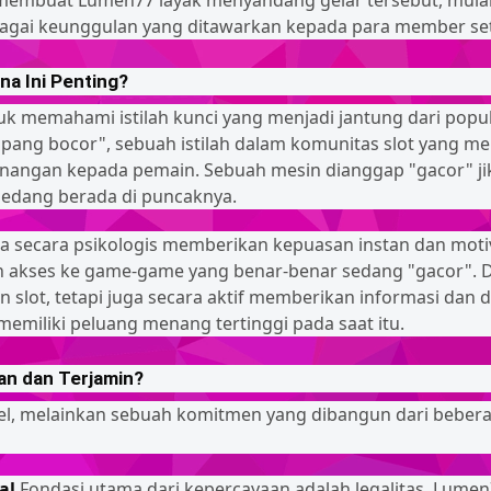
 membuat Lumen77 layak menyandang gelar tersebut, mulai
gai keunggulan yang ditawarkan kepada para member set
na Ini Penting?
k memahami istilah kunci yang menjadi jantung dari popul
ampang bocor", sebuah istilah dalam komunitas slot yang 
nangan kepada pemain. Sebuah mesin dianggap "gacor" ji
g sedang berada di puncaknya.
a secara psikologis memberikan kepuasan instan dan motiv
n akses ke game-game yang benar-benar sedang "gacor". D
an slot, tetapi juga secara aktif memberikan informasi d
emiliki peluang menang tertinggi pada saat itu.
n dan Terjamin?
bel, melainkan sebuah komitmen yang dibangun dari bebera
al
Fondasi utama dari kepercayaan adalah legalitas. Lumen