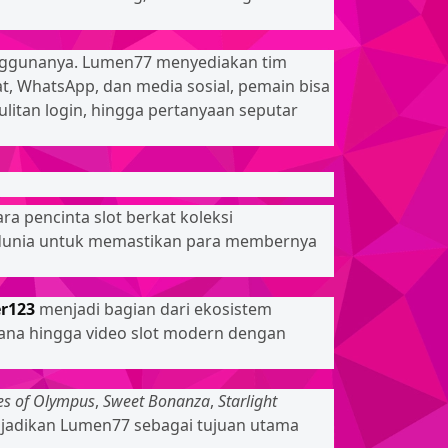
enggunanya. Lumen77 menyediakan tim
at, WhatsApp, dan media sosial, pemain bisa
litan login, hingga pertanyaan seputar
a pencinta slot berkat koleksi
 dunia untuk memastikan para membernya
er123
menjadi bagian dari ekosistem
rhana hingga video slot modern dengan
es of Olympus
,
Sweet Bonanza
,
Starlight
njadikan Lumen77 sebagai tujuan utama