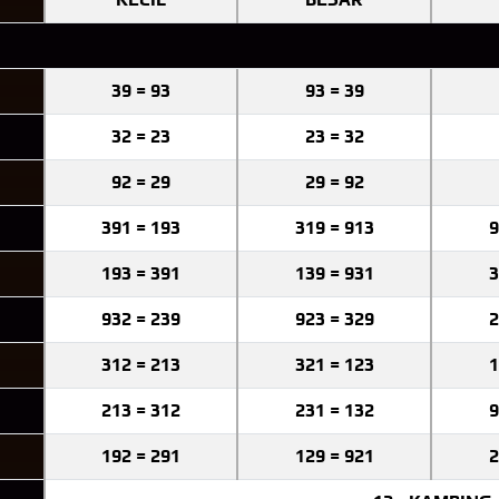
39 = 93
93 = 39
32 = 23
23 = 32
92 = 29
29 = 92
391 = 193
319 = 913
9
193 = 391
139 = 931
3
932 = 239
923 = 329
2
312 = 213
321 = 123
1
213 = 312
231 = 132
9
192 = 291
129 = 921
2