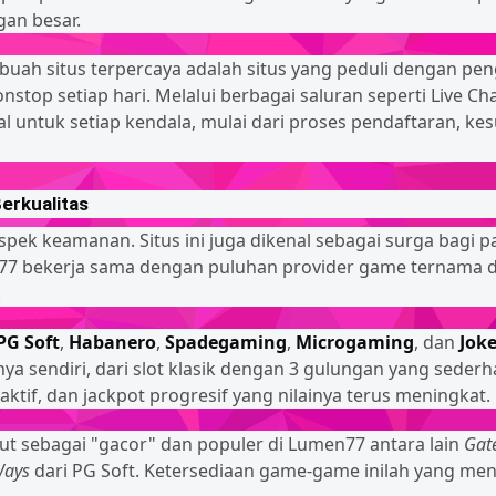
an besar.
buah situs terpercaya adalah situs yang peduli dengan p
stop setiap hari. Melalui berbagai saluran seperti Live Ch
untuk setiap kendala, mulai dari proses pendaftaran, kesu
erkualitas
ek keamanan. Situs ini juga dikenal sebagai surga bagi par
77 bekerja sama dengan puluhan provider game ternama
.
PG Soft
,
Habanero
,
Spadegaming
,
Microgaming
, dan
Jok
snya sendiri, dari slot klasik dengan 3 gulungan yang sede
aktif, dan jackpot progresif yang nilainya terus meningkat.
but sebagai "gacor" dan populer di Lumen77 antara lain
Gat
Ways
dari PG Soft. Ketersediaan game-game inilah yang me