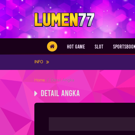
HOT GAME
SLOT
SPORTSBOO
INFO
Home
Detail Angka
Detail Angka