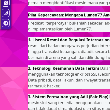
pemain mengidentifikasi mesin mana yang m
Pilar Kepercayaan: Mengapa Lumen77 Ama
Predikat "terpercaya" bukanlah sekadar la
diimplementasikan oleh Lumen77.
1. Lisensi Resmi dan Regulasi Internasion
resmi dari badan pengawas perjudian intern
hingga transaksi keuangan, diaudit secara 
bermain di arena yang sah dan dilindungi 
2. Teknologi Keamanan Data Terkini
Dalam
menggunakan teknologi enkripsi SSL (Secur
Data pribadi, detail akun, dan riwayat tran
termasuk hacker.
3. Sistem Permainan yang Adil (Fair Play)
mesin slot yang tersedia menggunakan sis
dan tidak dapat dimanipulasi oleh situs m