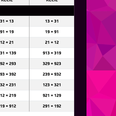
31 = 13
13 = 31
91 = 19
19 = 91
12 = 21
21 = 12
31 = 139
913 = 319
92 = 293
329 = 923
93 = 392
239 = 932
32 = 231
123 = 321
12 = 219
921 = 129
19 = 912
291 = 192