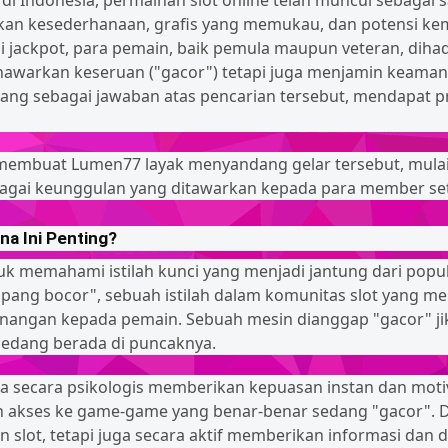
 di Indonesia, permainan slot online telah muncul sebagai 
kan kesederhanaan, grafis yang memukau, dan potensi k
nji jackpot, para pemain, baik pemula maupun veteran, dih
arkan keseruan ("gacor") tetapi juga menjamin keamanan 
g sebagai jawaban atas pencarian tersebut, mendapat pred
 membuat Lumen77 layak menyandang gelar tersebut, mulai
gai keunggulan yang ditawarkan kepada para member set
na Ini Penting?
k memahami istilah kunci yang menjadi jantung dari popul
ampang bocor", sebuah istilah dalam komunitas slot yang 
nangan kepada pemain. Sebuah mesin dianggap "gacor" ji
g sedang berada di puncaknya.
a secara psikologis memberikan kepuasan instan dan motiv
n akses ke game-game yang benar-benar sedang "gacor". D
an slot, tetapi juga secara aktif memberikan informasi d