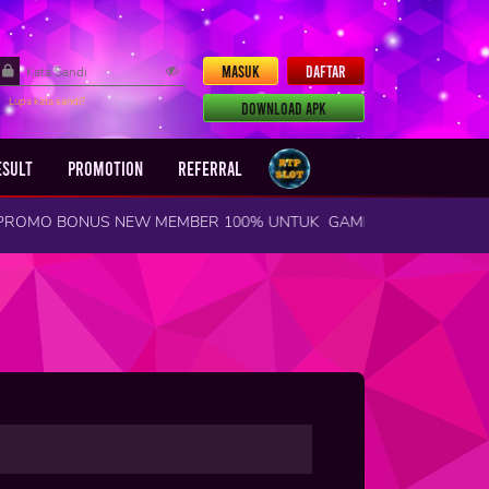
Masuk
Daftar
Kata Sandi
Lupa kata sandi?
Download APK
ESULT
PROMOTION
REFERRAL
O BONUS NEW MEMBER 100% UNTUK GAME SLOT ### PROMO B