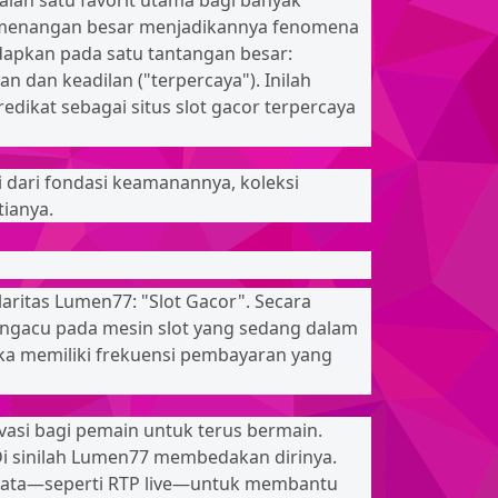
salah satu favorit utama bagi banyak
emenangan besar menjadikannya fenomena
adapkan pada satu tantangan besar:
dan keadilan ("terpercaya"). Inilah
ikat sebagai situs slot gacor terpercaya
 dari fondasi keamanannya, koleksi
ianya.
aritas Lumen77: "Slot Gacor". Secara
mengacu pada mesin slot yang sedang dalam
ka memiliki frekuensi pembayaran yang
asi bagi pemain untuk terus bermain.
i sinilah Lumen77 membedakan dirinya.
an data—seperti RTP live—untuk membantu