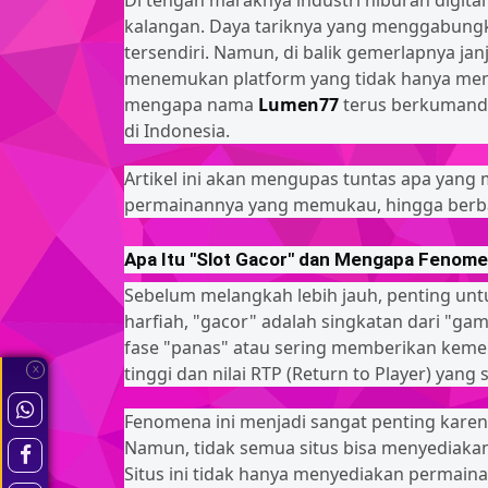
Di tengah maraknya industri hiburan digital
kalangan. Daya tariknya yang menggabung
tersendiri. Namun, di balik gemerlapnya ja
menemukan platform yang tidak hanya menaw
mengapa nama
Lumen77
terus berkumandan
di Indonesia.
Artikel ini akan mengupas tuntas apa yang
permainannya yang memukau, hingga berba
Apa Itu "Slot Gacor" dan Mengapa Fenome
Sebelum melangkah lebih jauh, penting untu
harfiah, "gacor" adalah singkatan dari "g
fase "panas" atau sering memberikan keme
x
tinggi dan nilai RTP (Return to Player) yan
Fenomena ini menjadi sangat penting karen
Namun, tidak semua situs bisa menyediaka
Situs ini tidak hanya menyediakan permain