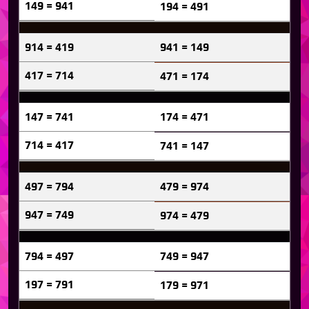
149 = 941
194 = 491
914 = 419
941 = 149
417 = 714
471 = 174
147 = 741
174 = 471
714 = 417
741 = 147
497 = 794
479 = 974
947 = 749
974 = 479
794 = 497
749 = 947
197 = 791
179 = 971