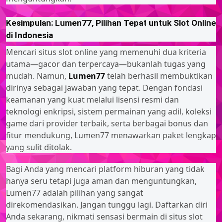
Kesimpulan: Lumen77, Pilihan Tepat untuk Slot Online
di Indonesia
Mencari situs slot online yang memenuhi dua kriteria
utama—gacor dan terpercaya—bukanlah tugas yang
mudah. Namun,
Lumen77
telah berhasil membuktikan
dirinya sebagai jawaban yang tepat. Dengan fondasi
keamanan yang kuat melalui lisensi resmi dan
teknologi enkripsi, sistem permainan yang adil, koleksi
game dari provider terbaik, serta berbagai bonus dan
fitur mendukung, Lumen77 menawarkan paket lengkap
yang sulit ditolak.
Bagi Anda yang mencari platform hiburan yang tidak
hanya seru tetapi juga aman dan menguntungkan,
Lumen77 adalah pilihan yang sangat
direkomendasikan. Jangan tunggu lagi. Daftarkan diri
Anda sekarang, nikmati sensasi bermain di situs slot