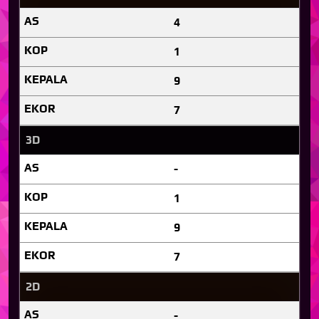
4
1
9
7
3D
-
1
9
7
2D
-