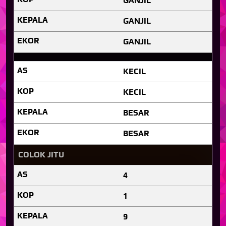
GANJIL
GANJIL
GANJIL
KECIL
KECIL
BESAR
BESAR
COLOK JITU
4
1
9