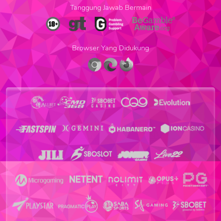
Tanggung Jawab Bermain
Browser Yang Didukung