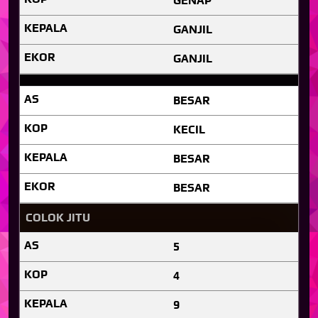
GENAP
GANJIL
GANJIL
BESAR
KECIL
BESAR
BESAR
COLOK JITU
5
4
9