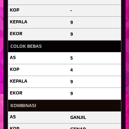
-
9
9
COLOK BEBAS
5
4
9
9
KOMBINASI
GANJIL