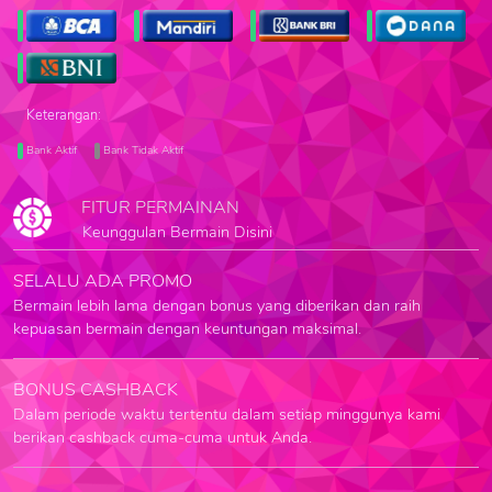
Keterangan:
Bank Aktif
Bank Tidak Aktif
FITUR PERMAINAN
Keunggulan Bermain Disini
SELALU ADA PROMO
Bermain lebih lama dengan bonus yang diberikan dan raih
kepuasan bermain dengan keuntungan maksimal.
BONUS CASHBACK
Dalam periode waktu tertentu dalam setiap minggunya kami
berikan cashback cuma-cuma untuk Anda.