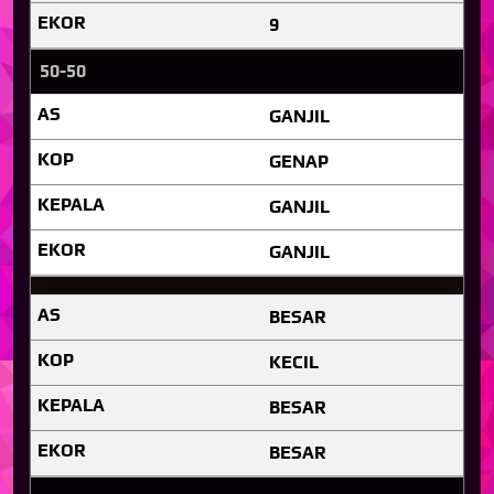
9
50-50
GANJIL
GENAP
GANJIL
GANJIL
BESAR
KECIL
BESAR
BESAR