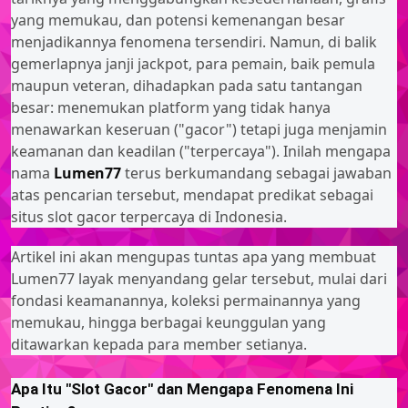
yang memukau, dan potensi kemenangan besar
menjadikannya fenomena tersendiri. Namun, di balik
gemerlapnya janji jackpot, para pemain, baik pemula
maupun veteran, dihadapkan pada satu tantangan
besar: menemukan platform yang tidak hanya
menawarkan keseruan ("gacor") tetapi juga menjamin
keamanan dan keadilan ("terpercaya"). Inilah mengapa
nama
Lumen77
terus berkumandang sebagai jawaban
atas pencarian tersebut, mendapat predikat sebagai
situs slot gacor terpercaya di Indonesia.
Artikel ini akan mengupas tuntas apa yang membuat
Lumen77 layak menyandang gelar tersebut, mulai dari
fondasi keamanannya, koleksi permainannya yang
memukau, hingga berbagai keunggulan yang
ditawarkan kepada para member setianya.
Apa Itu "Slot Gacor" dan Mengapa Fenomena Ini