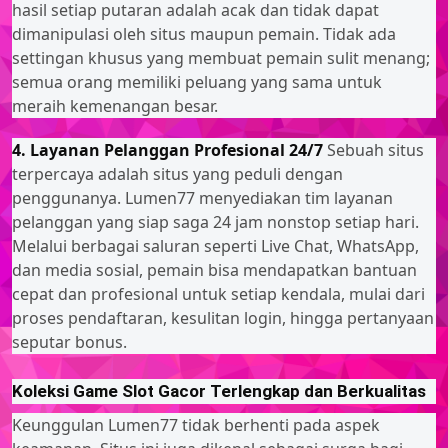
hasil setiap putaran adalah acak dan tidak dapat
dimanipulasi oleh situs maupun pemain. Tidak ada
settingan khusus yang membuat pemain sulit menang;
semua orang memiliki peluang yang sama untuk
meraih kemenangan besar.
4. Layanan Pelanggan Profesional 24/7
Sebuah situs
terpercaya adalah situs yang peduli dengan
penggunanya. Lumen77 menyediakan tim layanan
pelanggan yang siap saga 24 jam nonstop setiap hari.
Melalui berbagai saluran seperti Live Chat, WhatsApp,
dan media sosial, pemain bisa mendapatkan bantuan
cepat dan profesional untuk setiap kendala, mulai dari
proses pendaftaran, kesulitan login, hingga pertanyaan
seputar bonus.
Koleksi Game Slot Gacor Terlengkap dan Berkualitas
Keunggulan Lumen77 tidak berhenti pada aspek