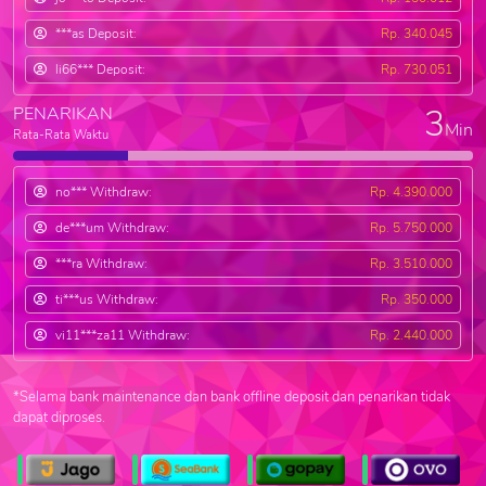
***as Deposit:
Rp. 340.045
li66*** Deposit:
Rp. 730.051
3
PENARIKAN
Min
Rata-Rata Waktu
no*** Withdraw:
Rp. 4.390.000
de***um Withdraw:
Rp. 5.750.000
***ra Withdraw:
Rp. 3.510.000
ti***us Withdraw:
Rp. 350.000
vi11***za11 Withdraw:
Rp. 2.440.000
*Selama bank maintenance dan bank offline deposit dan penarikan tidak
dapat diproses.