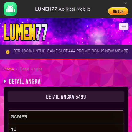
x
LUMEN77
Aplikasi Mobile
Unduh
MBER 100% UNTUK GAME SLOT ### PROMO BONUS NEW MEMBER 60 % 
Home
Detail Angka
Detail Angka
Detail Angka 5499
GAMES
4D