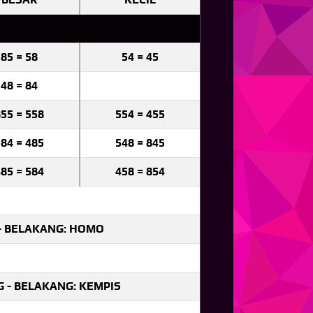
85 = 58
54 = 45
48 = 84
55 = 558
554 = 455
84 = 485
548 = 845
85 = 584
458 = 854
 - BELAKANG: HOMO
 - BELAKANG: KEMPIS