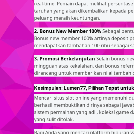
real-time. Pemain dapat melihat persentas
taruhan yang akan dikembalikan kepada pe
peluang meraih keuntungan.
2. Bonus New Member 100%
Sebagai bent
Bonus new member 100% artinya deposit per
mendapatkan tambahan 100 ribu sebagai sa
3. Promosi Berkelanjutan
Selain bonus new
mingguan atas kekalahan, dan bonus refer
dirancang untuk memberikan nilai tambah
Kesimpulan: Lumen77, Pilihan Tepat untuk 
Mencari situs slot online yang memenuhi 
berhasil membuktikan dirinya sebagai jawab
sistem permainan yang adil, koleksi game 
yang sulit ditolak.
Bagi Anda yang mencari platform hiburan y