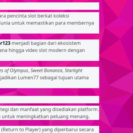
a pencinta slot berkat koleksi
 dunia untuk memastikan para membernya
er123
menjadi bagian dari ekosistem
rhana hingga video slot modern dengan
es of Olympus
,
Sweet Bonanza
,
Starlight
njadikan Lumen77 sebagai tujuan utama
egi dan manfaat yang disediakan platform.
ang untuk meningkatkan peluang menang.
(Return to Player) yang diperbarui secara