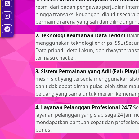
resmi dari badan pengawas perjudian intern
hingga transaksi keuangan, diaudit secara 
bermain di arena yang sah dan dilindungi 
2. Teknologi Keamanan Data Terkini
Dalam
menggunakan teknologi enkripsi SSL (Secur
Data pribadi, detail akun, dan riwayat tran
termasuk hacker.
3. Sistem Permainan yang Adil (Fair Play)
mesin slot yang tersedia menggunakan sis
dan tidak dapat dimanipulasi oleh situs m
peluang yang sama untuk meraih kemenang
4. Layanan Pelanggan Profesional 24/7
Se
layanan pelanggan yang siap saga 24 jam non
mendapatkan bantuan cepat dan profesional 
bonus.