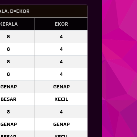
ALA, D=EKOR
KEPALA
EKOR
8
4
8
4
8
4
8
4
GENAP
GENAP
BESAR
KECIL
8
4
GENAP
GENAP
BESAR
KECIL