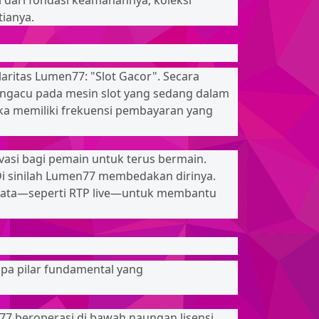
 dari fondasi keamanannya, koleksi
ianya.
aritas Lumen77: "Slot Gacor". Secara
mengacu pada mesin slot yang sedang dalam
ka memiliki frekuensi pembayaran yang
asi bagi pemain untuk terus bermain.
i sinilah Lumen77 membedakan dirinya.
an data—seperti RTP live—untuk membantu
pa pilar fundamental yang
77 beroperasi di bawah naungan lisensi