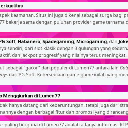
erkualitas
ek keamanan. Situs ini juga dikenal sebagai surga bagi par
77 bekerja sama dengan puluhan provider game ternama
.
PG Soft
,
Habanero
,
Spadegaming
,
Microgaming
, dan
Jok
snya sendiri, dari slot klasik dengan 3 gulungan yang sede
aktif, dan jackpot progresif yang nilainya terus meningkat.
but sebagai "gacor" dan populer di Lumen77 antara lain
Gat
Ways
dari PG Soft. Ketersediaan game-game inilah yang me
us Menggiurkan di Lumen77
hanya datang dari keberuntungan, tetapi juga dari strat
mainannya dengan berbagai fitur dan promosi yang diranc
tur paling berguna di Lumen77 adalah adanya informasi RTP 