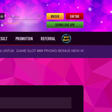
Masuk
Daftar
Kata Sandi
Lupa kata sandi?
Download APK
ESULT
PROMOTION
REFERRAL
UK GAME SLOT ### PROMO BONUS NEW MEMBER 60 % UNTUK G