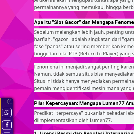
Artikel ini akan mengupas tuntas apa yang
permainannya yang memukau, hingga berba
Apa Itu "Slot Gacor" dan Mengapa Fenome
Sebelum melangkah lebih jauh, penting untu
harfiah, "gacor" adalah singkatan dari "g
fase "panas" atau sering memberikan keme
tinggi dan nilai RTP (Return to Player) yan
Fenomena ini menjadi sangat penting karen
Namun, tidak semua situs bisa menyediaka
Situs ini tidak hanya menyediakan permain
pemain mengidentifikasi mesin mana yang m
x
Pilar Kepercayaan: Mengapa Lumen77 Ama
Predikat "terpercaya" bukanlah sekadar la
diimplementasikan oleh Lumen77.
1. Lisensi Resmi dan Regulasi Internasion