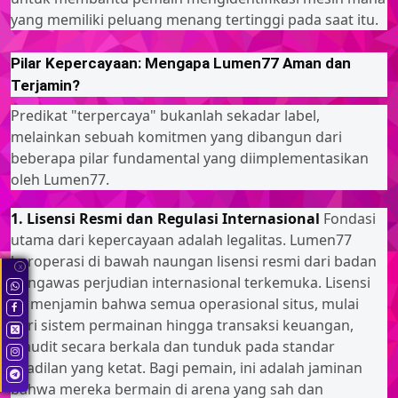
yang memiliki peluang menang tertinggi pada saat itu.
Pilar Kepercayaan: Mengapa Lumen77 Aman dan
Terjamin?
Predikat "terpercaya" bukanlah sekadar label,
melainkan sebuah komitmen yang dibangun dari
beberapa pilar fundamental yang diimplementasikan
oleh Lumen77.
1. Lisensi Resmi dan Regulasi Internasional
Fondasi
utama dari kepercayaan adalah legalitas. Lumen77
beroperasi di bawah naungan lisensi resmi dari badan
x
pengawas perjudian internasional terkemuka. Lisensi
ini menjamin bahwa semua operasional situs, mulai
dari sistem permainan hingga transaksi keuangan,
diaudit secara berkala dan tunduk pada standar
keadilan yang ketat. Bagi pemain, ini adalah jaminan
bahwa mereka bermain di arena yang sah dan