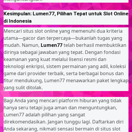
Kesimpulan: Lumen77, Pilihan Tepat untuk Slot Online
di Indonesia
Mencari situs slot online yang memenuhi dua kriteria
utama—gacor dan terpercaya—bukanlah tugas yang
mudah. Namun,
Lumen77
telah berhasil membuktikan
dirinya sebagai jawaban yang tepat. Dengan fondasi
keamanan yang kuat melalui lisensi resmi dan
teknologi enkripsi, sistem permainan yang adil, koleksi
game dari provider terbaik, serta berbagai bonus dan
fitur mendukung, Lumen77 menawarkan paket lengkap
yang sulit ditolak.
Bagi Anda yang mencari platform hiburan yang tidak
hanya seru tetapi juga aman dan menguntungkan,
Lumen77 adalah pilihan yang sangat
direkomendasikan. Jangan tunggu lagi. Daftarkan diri
Anda sekarang, nikmati sensasi bermain di situs slot