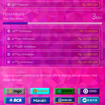
al*** Deposit:
Rp. 990.024
3
PENARIKAN
Min
Rata-Rata Waktu
za*** Withdraw:
Rp. 1.160.000
el***um Withdraw:
Rp. 12.600.000
ti***ra66 Withdraw:
Rp. 13.410.000
fa***us Withdraw:
Rp. 10.490.000
fa***g Withdraw:
Rp. 14.190.000
*Selama bank maintenance dan bank offline deposit dan penarikan tidak
dapat diproses.