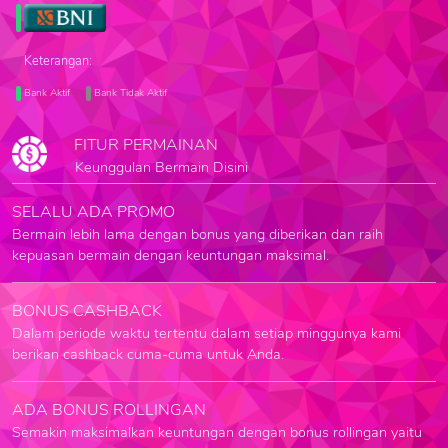
Keterangan:
Bank Aktif
Bank Tidak Aktif
FITUR PERMAINAN
Keunggulan Bermain Disini
SELALU ADA PROMO
Bermain lebih lama dengan bonus yang diberikan dan raih
kepuasan bermain dengan keuntungan maksimal.
BONUS CASHBACK
Dalam periode waktu tertentu dalam setiap minggunya kami
berikan cashback cuma-cuma untuk Anda.
ADA BONUS ROLLINGAN
Semakin maksimalkan keuntungan dengan bonus rollingan yaitu