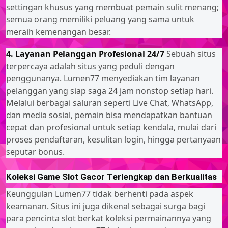
settingan khusus yang membuat pemain sulit menang;
semua orang memiliki peluang yang sama untuk
meraih kemenangan besar.
4. Layanan Pelanggan Profesional 24/7
Sebuah situs
terpercaya adalah situs yang peduli dengan
penggunanya. Lumen77 menyediakan tim layanan
pelanggan yang siap saga 24 jam nonstop setiap hari.
Melalui berbagai saluran seperti Live Chat, WhatsApp,
dan media sosial, pemain bisa mendapatkan bantuan
cepat dan profesional untuk setiap kendala, mulai dari
proses pendaftaran, kesulitan login, hingga pertanyaan
seputar bonus.
Koleksi Game Slot Gacor Terlengkap dan Berkualitas
Keunggulan Lumen77 tidak berhenti pada aspek
keamanan. Situs ini juga dikenal sebagai surga bagi
para pencinta slot berkat koleksi permainannya yang