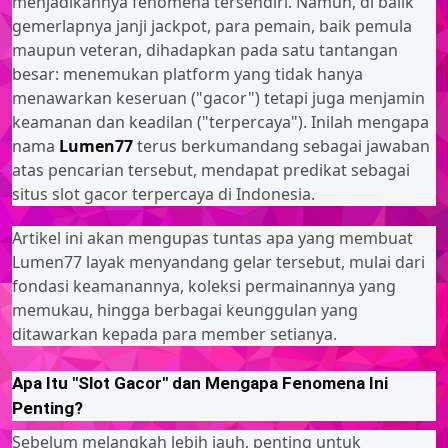
menjadikannya fenomena tersendiri. Namun, di balik
gemerlapnya janji jackpot, para pemain, baik pemula
maupun veteran, dihadapkan pada satu tantangan
besar: menemukan platform yang tidak hanya
menawarkan keseruan ("gacor") tetapi juga menjamin
keamanan dan keadilan ("terpercaya"). Inilah mengapa
nama
Lumen77
terus berkumandang sebagai jawaban
atas pencarian tersebut, mendapat predikat sebagai
situs slot gacor terpercaya di Indonesia.
Artikel ini akan mengupas tuntas apa yang membuat
Lumen77 layak menyandang gelar tersebut, mulai dari
fondasi keamanannya, koleksi permainannya yang
memukau, hingga berbagai keunggulan yang
ditawarkan kepada para member setianya.
Apa Itu "Slot Gacor" dan Mengapa Fenomena Ini
Penting?
Sebelum melangkah lebih jauh, penting untuk