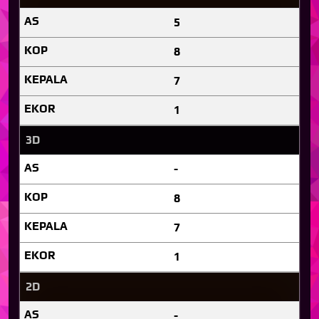
5
8
7
1
3D
-
8
7
1
2D
-