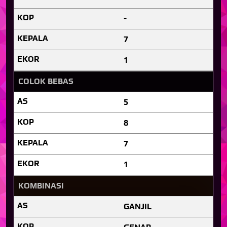
-
7
1
COLOK BEBAS
5
8
7
1
KOMBINASI
GANJIL