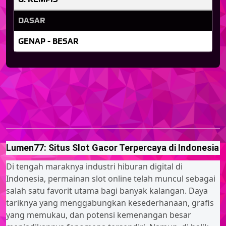
DASAR
GENAP - BESAR
Lumen77: Situs Slot Gacor Terpercaya di Indonesia
Di tengah maraknya industri hiburan digital di
Indonesia, permainan slot online telah muncul sebagai
salah satu favorit utama bagi banyak kalangan. Daya
tariknya yang menggabungkan kesederhanaan, grafis
yang memukau, dan potensi kemenangan besar