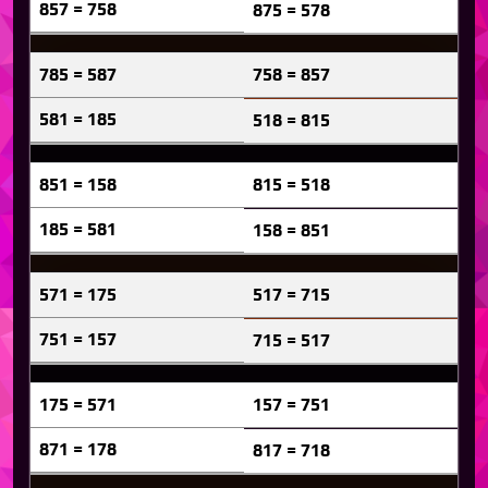
857 = 758
875 = 578
785 = 587
758 = 857
581 = 185
518 = 815
851 = 158
815 = 518
185 = 581
158 = 851
571 = 175
517 = 715
751 = 157
715 = 517
175 = 571
157 = 751
871 = 178
817 = 718