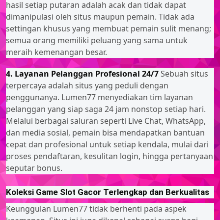
hasil setiap putaran adalah acak dan tidak dapat
dimanipulasi oleh situs maupun pemain. Tidak ada
settingan khusus yang membuat pemain sulit menang;
semua orang memiliki peluang yang sama untuk
meraih kemenangan besar.
4. Layanan Pelanggan Profesional 24/7
Sebuah situs
terpercaya adalah situs yang peduli dengan
penggunanya. Lumen77 menyediakan tim layanan
pelanggan yang siap saga 24 jam nonstop setiap hari.
Melalui berbagai saluran seperti Live Chat, WhatsApp,
dan media sosial, pemain bisa mendapatkan bantuan
cepat dan profesional untuk setiap kendala, mulai dari
proses pendaftaran, kesulitan login, hingga pertanyaan
seputar bonus.
Koleksi Game Slot Gacor Terlengkap dan Berkualitas
Keunggulan Lumen77 tidak berhenti pada aspek