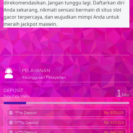
direkomendasikan. Jangan tunggu lagi. Daftarkan diri
Anda sekarang, nikmati sensasi bermain di situs slot
gacor terpercaya, dan wujudkan mimpi Anda untuk
meraih jackpot maxwin.
PELAYANAN
Keunggulan Pelayanan
1
DEPOSIT
Min
Rata-Rata Waktu
***as Deposit:
Rp. 670.030
li***to Deposit:
Rp. 410.024
jo***j Deposit:
Rp. 640.097