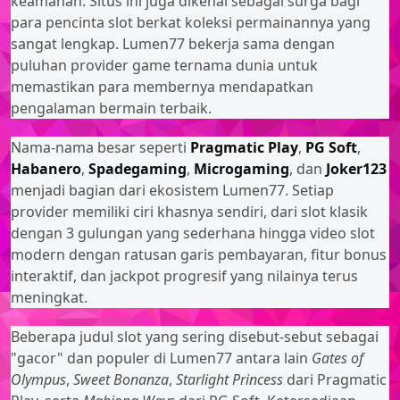
keamanan. Situs ini juga dikenal sebagai surga bagi
para pencinta slot berkat koleksi permainannya yang
sangat lengkap. Lumen77 bekerja sama dengan
puluhan provider game ternama dunia untuk
memastikan para membernya mendapatkan
pengalaman bermain terbaik.
Nama-nama besar seperti
Pragmatic Play
,
PG Soft
,
Habanero
,
Spadegaming
,
Microgaming
, dan
Joker123
menjadi bagian dari ekosistem Lumen77. Setiap
provider memiliki ciri khasnya sendiri, dari slot klasik
dengan 3 gulungan yang sederhana hingga video slot
modern dengan ratusan garis pembayaran, fitur bonus
interaktif, dan jackpot progresif yang nilainya terus
meningkat.
Beberapa judul slot yang sering disebut-sebut sebagai
"gacor" dan populer di Lumen77 antara lain
Gates of
Olympus
,
Sweet Bonanza
,
Starlight Princess
dari Pragmatic