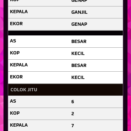
GENAP
GANJIL
GENAP
BESAR
KECIL
BESAR
KECIL
COLOK JITU
6
2
7