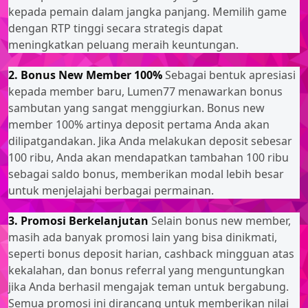
kepada pemain dalam jangka panjang. Memilih game
dengan RTP tinggi secara strategis dapat
meningkatkan peluang meraih keuntungan.
2. Bonus New Member 100%
Sebagai bentuk apresiasi
kepada member baru, Lumen77 menawarkan bonus
sambutan yang sangat menggiurkan. Bonus new
member 100% artinya deposit pertama Anda akan
dilipatgandakan. Jika Anda melakukan deposit sebesar
100 ribu, Anda akan mendapatkan tambahan 100 ribu
sebagai saldo bonus, memberikan modal lebih besar
untuk menjelajahi berbagai permainan.
3. Promosi Berkelanjutan
Selain bonus new member,
masih ada banyak promosi lain yang bisa dinikmati,
seperti bonus deposit harian, cashback mingguan atas
kekalahan, dan bonus referral yang menguntungkan
jika Anda berhasil mengajak teman untuk bergabung.
Semua promosi ini dirancang untuk memberikan nilai