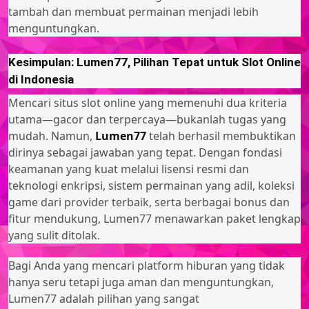
tambah dan membuat permainan menjadi lebih
menguntungkan.
Kesimpulan: Lumen77, Pilihan Tepat untuk Slot Online
di Indonesia
Mencari situs slot online yang memenuhi dua kriteria
utama—gacor dan terpercaya—bukanlah tugas yang
mudah. Namun,
Lumen77
telah berhasil membuktikan
dirinya sebagai jawaban yang tepat. Dengan fondasi
keamanan yang kuat melalui lisensi resmi dan
teknologi enkripsi, sistem permainan yang adil, koleksi
game dari provider terbaik, serta berbagai bonus dan
fitur mendukung, Lumen77 menawarkan paket lengkap
yang sulit ditolak.
Bagi Anda yang mencari platform hiburan yang tidak
hanya seru tetapi juga aman dan menguntungkan,
Lumen77 adalah pilihan yang sangat