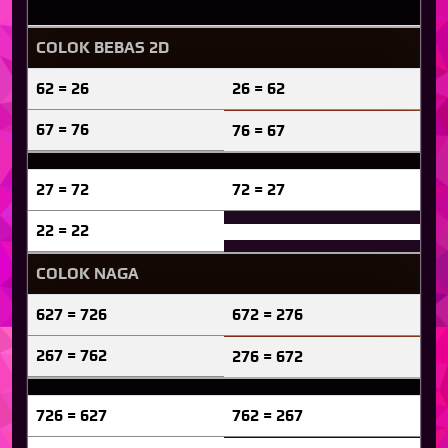
COLOK BEBAS 2D
62 = 26
26 = 62
67 = 76
76 = 67
27 = 72
72 = 27
22 = 22
COLOK NAGA
627 = 726
672 = 276
267 = 762
276 = 672
726 = 627
762 = 267