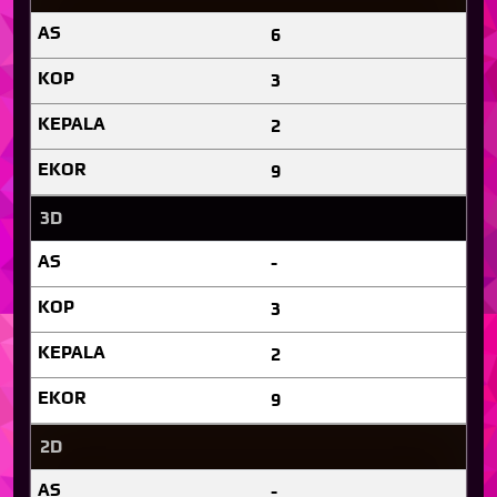
6
3
2
9
3D
-
3
2
9
2D
-