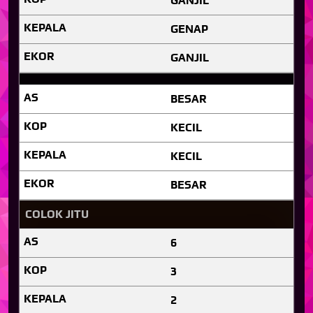
GANJIL
GENAP
GANJIL
BESAR
KECIL
KECIL
BESAR
COLOK JITU
6
3
2