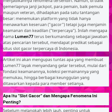
menjadikannya fenomena tersendiri. Namun, di balik
gemerlapnya janji jackpot, para pemain, baik pemula
maupun veteran, dihadapkan pada satu tantangan
besar: menemukan platform yang tidak hanya
menawarkan keseruan ("gacor") tetapi juga menjamin
keamanan dan keadilan ("terpercaya"). Inilah mengapa
nama
Lumen77
terus berkumandang sebagai jawaban
atas pencarian tersebut, mendapat predikat sebagai
situs slot gacor terpercaya di Indonesia.
Artikel ini akan mengupas tuntas apa yang membuat
Lumen77 layak menyandang gelar tersebut, mulai dari
fondasi keamanannya, koleksi permainannya yang
memukau, hingga berbagai keunggulan yang
ditawarkan kepada para member setianya.
Apa Itu "Slot Gacor" dan Mengapa Fenomena Ini
Penting?
Sebelum melangkah lebih jauh, penting untuk