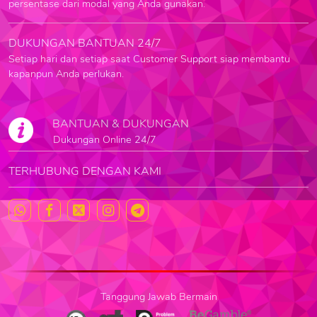
persentase dari modal yang Anda gunakan.
DUKUNGAN BANTUAN 24/7
Setiap hari dan setiap saat Customer Support siap membantu
kapanpun Anda perlukan.
BANTUAN & DUKUNGAN
Dukungan Online 24/7
TERHUBUNG DENGAN KAMI
Tanggung Jawab Bermain