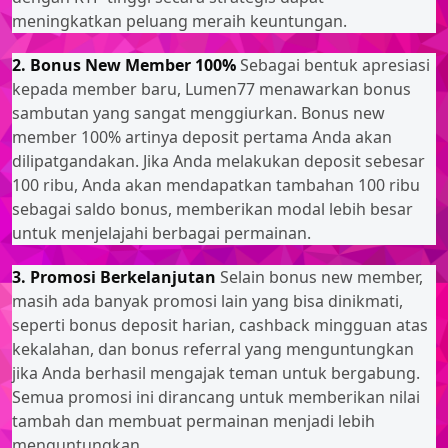
meningkatkan peluang meraih keuntungan.
2. Bonus New Member 100%
Sebagai bentuk apresiasi
kepada member baru, Lumen77 menawarkan bonus
sambutan yang sangat menggiurkan. Bonus new
member 100% artinya deposit pertama Anda akan
dilipatgandakan. Jika Anda melakukan deposit sebesar
100 ribu, Anda akan mendapatkan tambahan 100 ribu
sebagai saldo bonus, memberikan modal lebih besar
untuk menjelajahi berbagai permainan.
3. Promosi Berkelanjutan
Selain bonus new member,
masih ada banyak promosi lain yang bisa dinikmati,
seperti bonus deposit harian, cashback mingguan atas
kekalahan, dan bonus referral yang menguntungkan
jika Anda berhasil mengajak teman untuk bergabung.
Semua promosi ini dirancang untuk memberikan nilai
tambah dan membuat permainan menjadi lebih
menguntungkan.