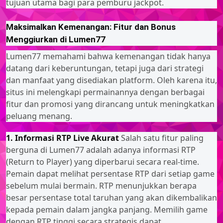
tujuan utama bagi para pemburu jackpot.
Maksimalkan Kemenangan: Fitur dan Bonus
Menggiurkan di Lumen77
Lumen77 memahami bahwa kemenangan tidak hanya
datang dari keberuntungan, tetapi juga dari strategi
dan manfaat yang disediakan platform. Oleh karena itu,
situs ini melengkapi permainannya dengan berbagai
fitur dan promosi yang dirancang untuk meningkatkan
peluang menang.
1. Informasi RTP Live Akurat
Salah satu fitur paling
berguna di Lumen77 adalah adanya informasi RTP
(Return to Player) yang diperbarui secara real-time.
Pemain dapat melihat persentase RTP dari setiap game
sebelum mulai bermain. RTP menunjukkan berapa
besar persentase total taruhan yang akan dikembalikan
kepada pemain dalam jangka panjang. Memilih game
dengan RTP tinggi secara strategis dapat