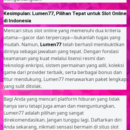
Kesimpulan: Lumen77, Pilihan Tepat untuk Slot Online
di Indonesia
Mencari situs slot online yang memenuhi dua kriteria
utama—gacor dan terpercaya—bukanlah tugas yang
mudah. Namun,
Lumen77
telah berhasil membuktikan
dirinya sebagai jawaban yang tepat. Dengan fondasi
keamanan yang kuat melalui lisensi resmi dan
teknologi enkripsi, sistem permainan yang adil, koleksi
game dari provider terbaik, serta berbagai bonus dan
fitur mendukung, Lumen77 menawarkan paket lengkap
yang sulit ditolak.
Bagi Anda yang mencari platform hiburan yang tidak
hanya seru tetapi juga aman dan menguntungkan,
Lumen77 adalah pilihan yang sangat
direkomendasikan. Jangan tunggu lagi. Daftarkan diri
Anda sekarang, nikmati sensasi bermain di situs slot