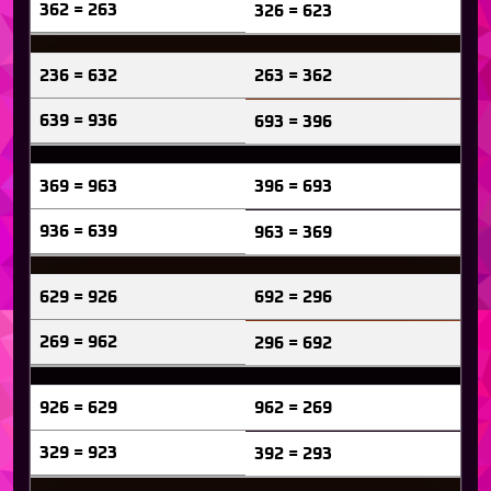
362 = 263
326 = 623
236 = 632
263 = 362
639 = 936
693 = 396
369 = 963
396 = 693
936 = 639
963 = 369
629 = 926
692 = 296
269 = 962
296 = 692
926 = 629
962 = 269
329 = 923
392 = 293