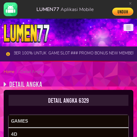
x
LUMEN77
Aplikasi Mobile
Unduh
EMBER 100% UNTUK GAME SLOT ### PROMO BONUS NEW MEMBER 60 
Home
Detail Angka
Detail Angka
Detail Angka 6329
GAMES
4D