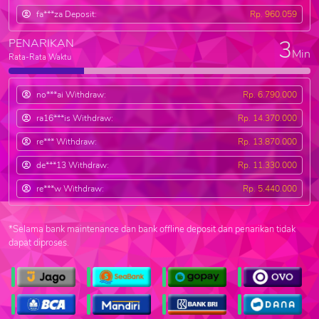
fa***za Deposit:
Rp. 960.059
3
PENARIKAN
Min
Rata-Rata Waktu
no***ai Withdraw:
Rp. 6.790.000
ra16***is Withdraw:
Rp. 14.370.000
re*** Withdraw:
Rp. 13.870.000
de***13 Withdraw:
Rp. 11.330.000
re***w Withdraw:
Rp. 5.440.000
*Selama bank maintenance dan bank offline deposit dan penarikan tidak
dapat diproses.