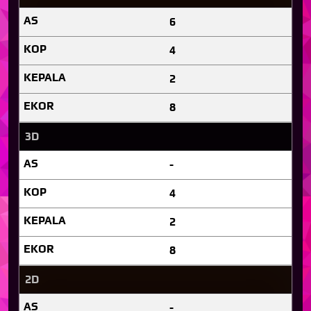
6
4
2
8
3D
-
4
2
8
2D
-