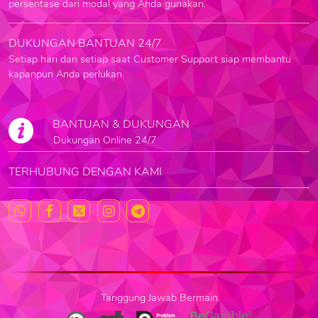
persentase dari modal yang Anda gunakan.
DUKUNGAN BANTUAN 24/7
Setiap hari dan setiap saat Customer Support siap membantu
kapanpun Anda perlukan.
BANTUAN & DUKUNGAN
Dukungan Online 24/7
TERHUBUNG DENGAN KAMI
Tanggung Jawab Bermain