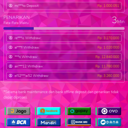
mi***to Deposit:
Rp. 1.000.051
3
PENARIKAN
Min
Rata-Rata Waktu
re***is Withdraw:
Rp. 3.270.000
al***f Withdraw:
Rp. 1.020.000
***ri Withdraw:
Rp. 12.840.000
an***12 Withdraw:
Rp. 11.780.000
el52***ai52 Withdraw:
Rp. 3.260.000
*Selama bank maintenance dan bank offline deposit dan penarikan tidak
dapat diproses.