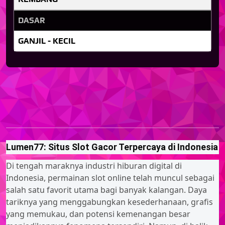
DASAR
GANJIL - KECIL
Lumen77: Situs Slot Gacor Terpercaya di Indonesia
Di tengah maraknya industri hiburan digital di
Indonesia, permainan slot online telah muncul sebagai
salah satu favorit utama bagi banyak kalangan. Daya
tariknya yang menggabungkan kesederhanaan, grafis
yang memukau, dan potensi kemenangan besar