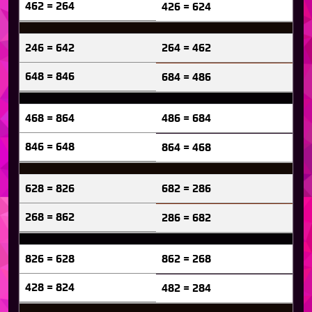
462 = 264
426 = 624
246 = 642
264 = 462
648 = 846
684 = 486
468 = 864
486 = 684
846 = 648
864 = 468
628 = 826
682 = 286
268 = 862
286 = 682
826 = 628
862 = 268
428 = 824
482 = 284