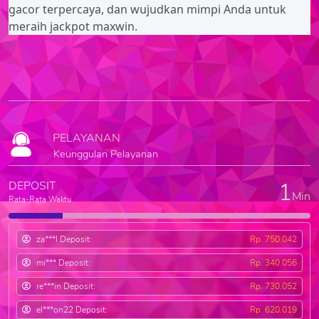
gacor terpercaya, dan wujudkan mimpi Anda untuk
meraih jackpot maxwin.
PELAYANAN
Keunggulan Pelayanan
1
DEPOSIT
Min
Rata-Rata Waktu
za***l Deposit:
Rp. 750.042
mi*** Deposit:
Rp. 340.056
re***in Deposit:
Rp. 730.052
el***on22 Deposit:
Rp. 620.019