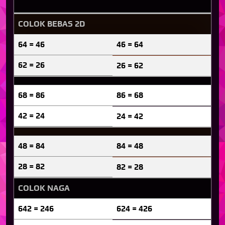
COLOK BEBAS 2D
64 = 46
46 = 64
62 = 26
26 = 62
68 = 86
86 = 68
42 = 24
24 = 42
48 = 84
84 = 48
28 = 82
82 = 28
COLOK NAGA
642 = 246
624 = 426