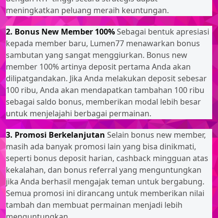
meningkatkan peluang meraih keuntungan.
2. Bonus New Member 100%
Sebagai bentuk apresiasi
kepada member baru, Lumen77 menawarkan bonus
sambutan yang sangat menggiurkan. Bonus new
member 100% artinya deposit pertama Anda akan
dilipatgandakan. Jika Anda melakukan deposit sebesar
100 ribu, Anda akan mendapatkan tambahan 100 ribu
sebagai saldo bonus, memberikan modal lebih besar
untuk menjelajahi berbagai permainan.
3. Promosi Berkelanjutan
Selain bonus new member,
masih ada banyak promosi lain yang bisa dinikmati,
seperti bonus deposit harian, cashback mingguan atas
kekalahan, dan bonus referral yang menguntungkan
jika Anda berhasil mengajak teman untuk bergabung.
Semua promosi ini dirancang untuk memberikan nilai
tambah dan membuat permainan menjadi lebih
menguntungkan.