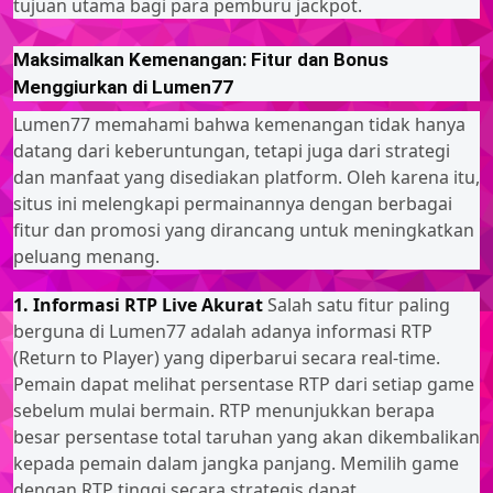
tujuan utama bagi para pemburu jackpot.
Maksimalkan Kemenangan: Fitur dan Bonus
Menggiurkan di Lumen77
Lumen77 memahami bahwa kemenangan tidak hanya
datang dari keberuntungan, tetapi juga dari strategi
dan manfaat yang disediakan platform. Oleh karena itu,
situs ini melengkapi permainannya dengan berbagai
fitur dan promosi yang dirancang untuk meningkatkan
peluang menang.
1. Informasi RTP Live Akurat
Salah satu fitur paling
berguna di Lumen77 adalah adanya informasi RTP
(Return to Player) yang diperbarui secara real-time.
Pemain dapat melihat persentase RTP dari setiap game
sebelum mulai bermain. RTP menunjukkan berapa
besar persentase total taruhan yang akan dikembalikan
kepada pemain dalam jangka panjang. Memilih game
dengan RTP tinggi secara strategis dapat