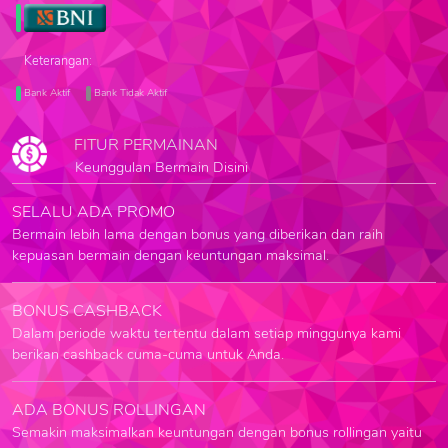
Keterangan:
Bank Aktif
Bank Tidak Aktif
FITUR PERMAINAN
Keunggulan Bermain Disini
SELALU ADA PROMO
Bermain lebih lama dengan bonus yang diberikan dan raih
kepuasan bermain dengan keuntungan maksimal.
BONUS CASHBACK
Dalam periode waktu tertentu dalam setiap minggunya kami
berikan cashback cuma-cuma untuk Anda.
ADA BONUS ROLLINGAN
Semakin maksimalkan keuntungan dengan bonus rollingan yaitu