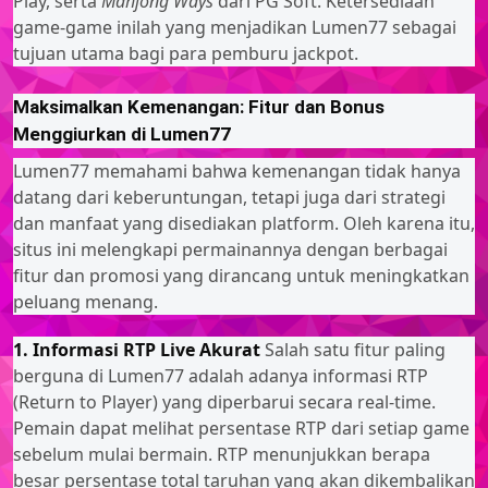
Play, serta
Mahjong Ways
dari PG Soft. Ketersediaan
game-game inilah yang menjadikan Lumen77 sebagai
tujuan utama bagi para pemburu jackpot.
Maksimalkan Kemenangan: Fitur dan Bonus
Menggiurkan di Lumen77
Lumen77 memahami bahwa kemenangan tidak hanya
datang dari keberuntungan, tetapi juga dari strategi
dan manfaat yang disediakan platform. Oleh karena itu,
situs ini melengkapi permainannya dengan berbagai
fitur dan promosi yang dirancang untuk meningkatkan
peluang menang.
1. Informasi RTP Live Akurat
Salah satu fitur paling
berguna di Lumen77 adalah adanya informasi RTP
(Return to Player) yang diperbarui secara real-time.
Pemain dapat melihat persentase RTP dari setiap game
sebelum mulai bermain. RTP menunjukkan berapa
besar persentase total taruhan yang akan dikembalikan