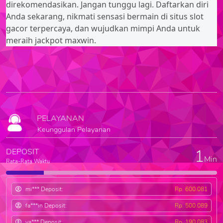
direkomendasikan. Jangan tunggu lagi. Daftarkan diri
Anda sekarang, nikmati sensasi bermain di situs slot
gacor terpercaya, dan wujudkan mimpi Anda untuk
meraih jackpot maxwin.
PELAYANAN
Keunggulan Pelayanan
1
DEPOSIT
Min
Rata-Rata Waktu
mi*** Deposit:
Rp. 600.081
fa***in Deposit:
Rp. 500.089
ya*** Deposit:
Rp. 190.083