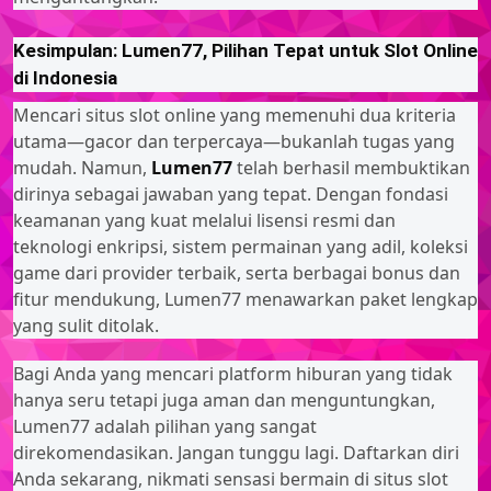
Kesimpulan: Lumen77, Pilihan Tepat untuk Slot Online
di Indonesia
Mencari situs slot online yang memenuhi dua kriteria
utama—gacor dan terpercaya—bukanlah tugas yang
mudah. Namun,
Lumen77
telah berhasil membuktikan
dirinya sebagai jawaban yang tepat. Dengan fondasi
keamanan yang kuat melalui lisensi resmi dan
teknologi enkripsi, sistem permainan yang adil, koleksi
game dari provider terbaik, serta berbagai bonus dan
fitur mendukung, Lumen77 menawarkan paket lengkap
yang sulit ditolak.
Bagi Anda yang mencari platform hiburan yang tidak
hanya seru tetapi juga aman dan menguntungkan,
Lumen77 adalah pilihan yang sangat
direkomendasikan. Jangan tunggu lagi. Daftarkan diri
Anda sekarang, nikmati sensasi bermain di situs slot