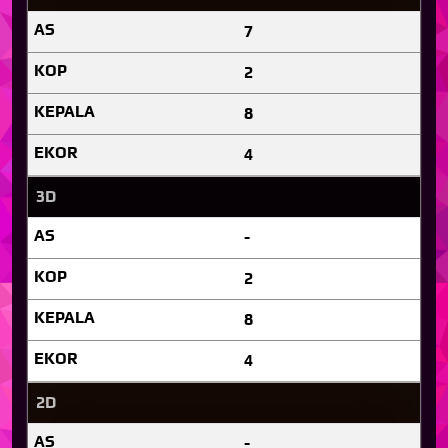
7
2
8
4
3D
-
2
8
4
2D
-