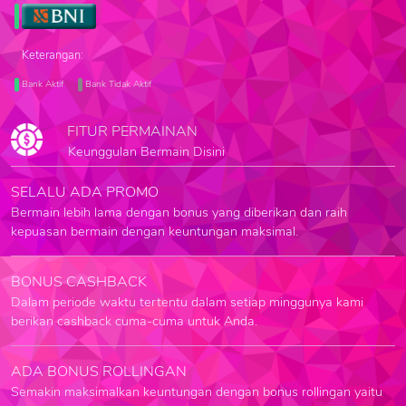
Keterangan:
Bank Aktif
Bank Tidak Aktif
FITUR PERMAINAN
Keunggulan Bermain Disini
SELALU ADA PROMO
Bermain lebih lama dengan bonus yang diberikan dan raih
kepuasan bermain dengan keuntungan maksimal.
BONUS CASHBACK
Dalam periode waktu tertentu dalam setiap minggunya kami
berikan cashback cuma-cuma untuk Anda.
ADA BONUS ROLLINGAN
Semakin maksimalkan keuntungan dengan bonus rollingan yaitu