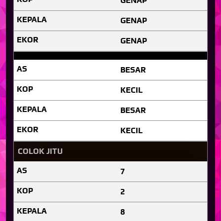
GENAP
GENAP
GENAP
BESAR
KECIL
BESAR
KECIL
COLOK JITU
7
2
8