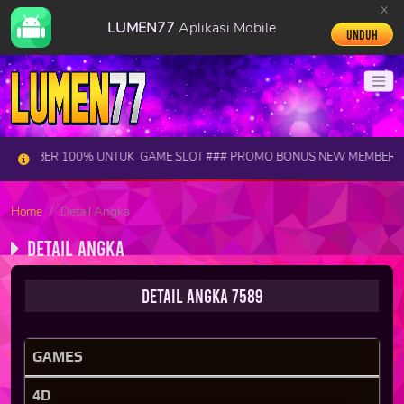
x
LUMEN77
Aplikasi Mobile
Unduh
BER 100% UNTUK GAME SLOT ### PROMO BONUS NEW MEMBER 60 % U
Home
Detail Angka
Detail Angka
Detail Angka 7589
GAMES
4D