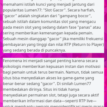
memahami istilah kunci yang menjadi jantung dari
popularitas Lumen77: "Slot Gacor". Secara harfiah,
"gacor" adalah singkatan dari "gampang bocor",
sebuah istilah dalam komunitas slot yang mengacu
pada mesin slot yang sedang dalam fase "panas" atau
sering memberikan kemenangan kepada pemain.
Sebuah mesin dianggap "gacor" jika memiliki frekuensi
pembayaran yang tinggi dan nilai RTP (Return to Player)
yang sedang berada di puncaknya.
Fenomena ini menjadi sangat penting karena secara
psikologis memberikan kepuasan instan dan motivasi
bagi pemain untuk terus bermain. Namun, tidak semua
situs bisa menyediakan akses ke game-game yang
benar-benar sedang "gacor". Di sinilah Lumen77
membedakan dirinya. Situs ini tidak hanya
menyediakan permainan slot, tetapi juga secara aktif
memberikan informasi dan data—seperti RTP live—
untuk membantu pemain mengidentifikasi mesin mana