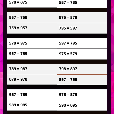
578 = 875
587 = 785
857 = 758
875 = 578
759 = 957
795 = 597
579 = 975
597 = 795
957 = 759
975 = 579
789 = 987
798 = 897
879 = 978
897 = 798
987 = 789
978 = 879
589 = 985
598 = 895