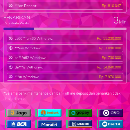
***on Deposit:
Rp. 810.047
3
PENARIKAN
Min
Rata-Rata Waktu
za60***um60 Withdraw:
Rp. 11.230.000
***um Withdraw:
Rp. 3.090.000
an***ri62 Withdraw:
Rp. 730.000
de***is Withdraw:
Rp. 14.040.000
***in Withdraw:
Rp. 7.970.000
*Selama bank maintenance dan bank offline deposit dan penarikan tidak
dapat diproses.