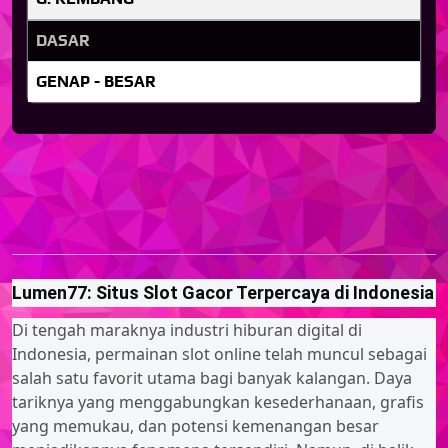
DASAR
GENAP - BESAR
Lumen77: Situs Slot Gacor Terpercaya di Indonesia
Di tengah maraknya industri hiburan digital di
Indonesia, permainan slot online telah muncul sebagai
salah satu favorit utama bagi banyak kalangan. Daya
tariknya yang menggabungkan kesederhanaan, grafis
yang memukau, dan potensi kemenangan besar