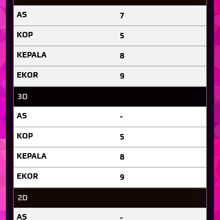
7
5
8
9
3D
-
5
8
9
2D
-