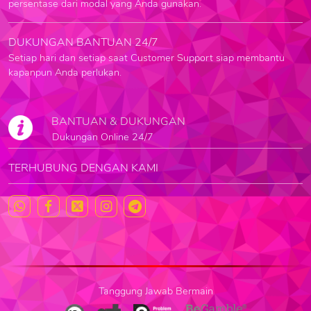
persentase dari modal yang Anda gunakan.
DUKUNGAN BANTUAN 24/7
Setiap hari dan setiap saat Customer Support siap membantu
kapanpun Anda perlukan.
BANTUAN & DUKUNGAN
Dukungan Online 24/7
TERHUBUNG DENGAN KAMI
Tanggung Jawab Bermain