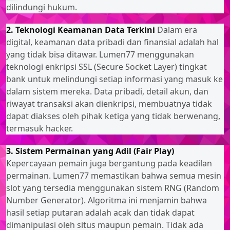
dilindungi hukum.
2. Teknologi Keamanan Data Terkini
Dalam era
digital, keamanan data pribadi dan finansial adalah hal
yang tidak bisa ditawar. Lumen77 menggunakan
teknologi enkripsi SSL (Secure Socket Layer) tingkat
bank untuk melindungi setiap informasi yang masuk ke
dalam sistem mereka. Data pribadi, detail akun, dan
riwayat transaksi akan dienkripsi, membuatnya tidak
dapat diakses oleh pihak ketiga yang tidak berwenang,
termasuk hacker.
3. Sistem Permainan yang Adil (Fair Play)
Kepercayaan pemain juga bergantung pada keadilan
permainan. Lumen77 memastikan bahwa semua mesin
slot yang tersedia menggunakan sistem RNG (Random
Number Generator). Algoritma ini menjamin bahwa
hasil setiap putaran adalah acak dan tidak dapat
dimanipulasi oleh situs maupun pemain. Tidak ada