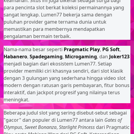
keamanan. Situs ini juga dikenal sebagai surga bagi
para pencinta slot berkat koleksi permainannya yang
sangat lengkap. Lumen77 bekerja sama dengan
puluhan provider game ternama dunia untuk
memastikan para membernya mendapatkan
pengalaman bermain terbaik.
Nama-nama besar seperti
Pragmatic Play
,
PG Soft
,
Habanero
,
Spadegaming
,
Microgaming
, dan
Joker123
menjadi bagian dari ekosistem Lumen77. Setiap
provider memiliki ciri khasnya sendiri, dari slot klasik
dengan 3 gulungan yang sederhana hingga video slot
modern dengan ratusan garis pembayaran, fitur bonus
interaktif, dan jackpot progresif yang nilainya terus
meningkat.
Beberapa judul slot yang sering disebut-sebut sebagai
"gacor" dan populer di Lumen77 antara lain
Gates of
Olympus
,
Sweet Bonanza
,
Starlight Princess
dari Pragmatic