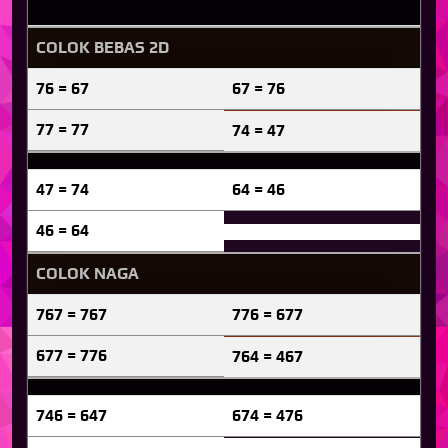
COLOK BEBAS 2D
76 = 67
67 = 76
77 = 77
74 = 47
47 = 74
64 = 46
46 = 64
COLOK NAGA
767 = 767
776 = 677
677 = 776
764 = 467
746 = 647
674 = 476