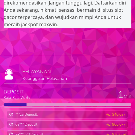
direkomendasikan. Jangan tunggu lagi. Daftarkan diri
Anda sekarang, nikmati sensasi bermain di situs slot
gacor terpercaya, dan wujudkan mimpi Anda untuk
meraih jackpot maxwin.
PELAYANAN
Keunggulan Pelayanan
1
DEPOSIT
Min
Rata-Rata Waktu
***za Deposit:
Rp. 340.037
de*** Deposit:
Rp. 960.077
za***ri20 Deposit:
Rp. 970.059