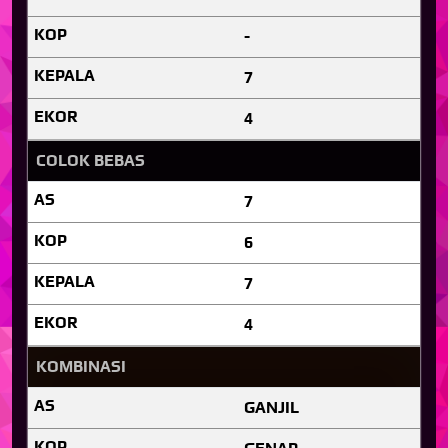
-
7
4
COLOK BEBAS
7
6
7
4
KOMBINASI
GANJIL