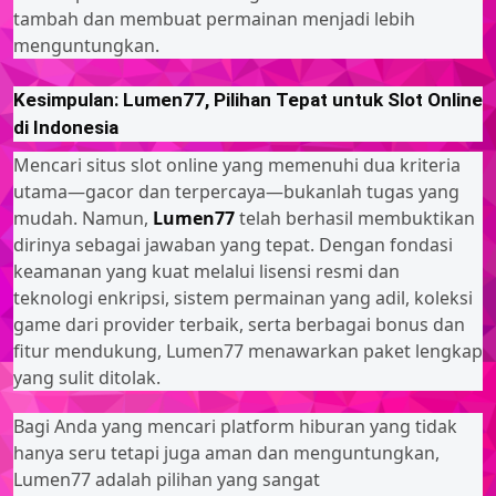
tambah dan membuat permainan menjadi lebih
menguntungkan.
Kesimpulan: Lumen77, Pilihan Tepat untuk Slot Online
di Indonesia
Mencari situs slot online yang memenuhi dua kriteria
utama—gacor dan terpercaya—bukanlah tugas yang
mudah. Namun,
Lumen77
telah berhasil membuktikan
dirinya sebagai jawaban yang tepat. Dengan fondasi
keamanan yang kuat melalui lisensi resmi dan
teknologi enkripsi, sistem permainan yang adil, koleksi
game dari provider terbaik, serta berbagai bonus dan
fitur mendukung, Lumen77 menawarkan paket lengkap
yang sulit ditolak.
Bagi Anda yang mencari platform hiburan yang tidak
hanya seru tetapi juga aman dan menguntungkan,
Lumen77 adalah pilihan yang sangat