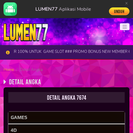
x
LUMEN77
Aplikasi Mobile
Unduh
BER 100% UNTUK GAME SLOT ### PROMO BONUS NEW MEMBER 60 % U
Home
Detail Angka
Detail Angka
Detail Angka 7674
GAMES
4D