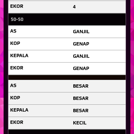
4
50-50
GANJIL
GENAP
GANJIL
GENAP
BESAR
BESAR
BESAR
KECIL