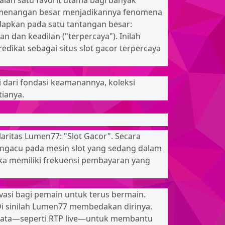
salah satu favorit utama bagi banyak
emenangan besar menjadikannya fenomena
adapkan pada satu tantangan besar:
dan keadilan ("terpercaya"). Inilah
ikat sebagai situs slot gacor terpercaya
 dari fondasi keamanannya, koleksi
ianya.
aritas Lumen77: "Slot Gacor". Secara
mengacu pada mesin slot yang sedang dalam
ka memiliki frekuensi pembayaran yang
asi bagi pemain untuk terus bermain.
i sinilah Lumen77 membedakan dirinya.
an data—seperti RTP live—untuk membantu