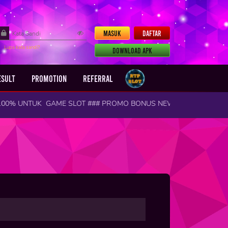
Masuk
Daftar
Kata Sandi
Lupa kata sandi?
Download APK
ESULT
PROMOTION
REFERRAL
NTUK GAME SLOT ### PROMO BONUS NEW MEMBER 60 % UNTU