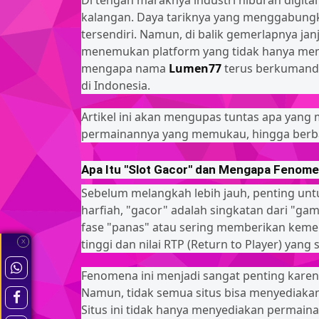
Di tengah maraknya industri hiburan digital
kalangan. Daya tariknya yang menggabung
tersendiri. Namun, di balik gemerlapnya ja
menemukan platform yang tidak hanya menaw
mengapa nama
Lumen77
terus berkumandan
di Indonesia.
Artikel ini akan mengupas tuntas apa yang
permainannya yang memukau, hingga berba
Apa Itu "Slot Gacor" dan Mengapa Fenome
Sebelum melangkah lebih jauh, penting untu
harfiah, "gacor" adalah singkatan dari "g
fase "panas" atau sering memberikan keme
x
tinggi dan nilai RTP (Return to Player) yan
Fenomena ini menjadi sangat penting karen
Namun, tidak semua situs bisa menyediaka
Situs ini tidak hanya menyediakan permain