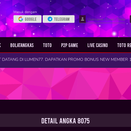
Masuk dengan
Google
Telegram
Username / Email / Telepon
K
BOLATANGKAS
TOTO
P2P GAME
LIVE CASINO
TOTO R
G DI LUMEN77. DAPATKAN PROMO BONUS NEW MEMBER 100% U
Detail Angka 8075