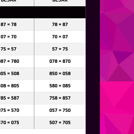
87 = 78
78 = 87
07 = 70
70 = 07
75 = 57
57 = 75
087 = 780
078 = 870
805 = 508
850 = 058
508 = 805
580 = 085
785 = 587
758 = 857
075 = 570
057 = 750
570 = 075
507 = 705