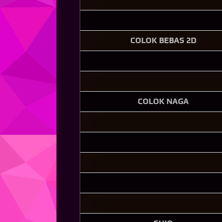
COLOK BEBAS 2D
COLOK NAGA