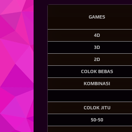
GAMES
4D
3D
2D
COLOK BEBAS
KOMBINASI
COLOK JITU
50-50