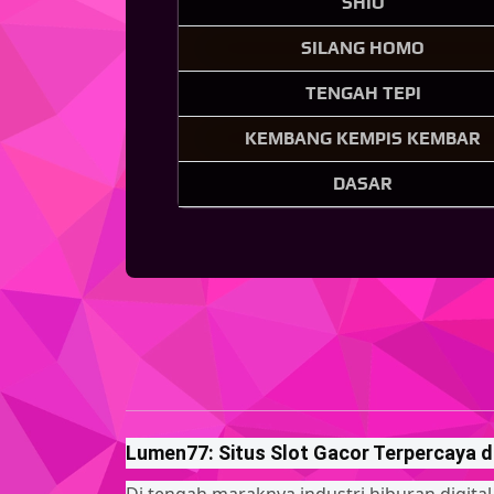
SHIO
SILANG HOMO
TENGAH TEPI
KEMBANG KEMPIS KEMBAR
DASAR
Lumen77: Situs Slot Gacor Terpercaya d