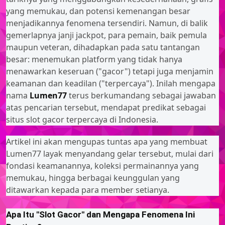
yang memukau, dan potensi kemenangan besar
menjadikannya fenomena tersendiri. Namun, di balik
gemerlapnya janji jackpot, para pemain, baik pemula
maupun veteran, dihadapkan pada satu tantangan
besar: menemukan platform yang tidak hanya
menawarkan keseruan ("gacor") tetapi juga menjamin
keamanan dan keadilan ("terpercaya"). Inilah mengapa
nama
Lumen77
terus berkumandang sebagai jawaban
atas pencarian tersebut, mendapat predikat sebagai
situs slot gacor terpercaya di Indonesia.
Artikel ini akan mengupas tuntas apa yang membuat
Lumen77 layak menyandang gelar tersebut, mulai dari
fondasi keamanannya, koleksi permainannya yang
memukau, hingga berbagai keunggulan yang
ditawarkan kepada para member setianya.
Apa Itu "Slot Gacor" dan Mengapa Fenomena Ini