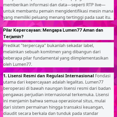
memberikan informasi dan data—seperti RTP live—
untuk membantu pemain mengidentifikasi mesin mana
yang memiliki peluang menang tertinggi pada saat itu.
Pilar Kepercayaan: Mengapa Lumen77 Aman dan
Terjamin?
Predikat "terpercaya" bukanlah sekadar label,
melainkan sebuah komitmen yang dibangun dari
beberapa pilar fundamental yang diimplementasikan
oleh Lumen77.
1. Lisensi Resmi dan Regulasi Internasional
Fondasi
utama dari kepercayaan adalah legalitas. Lumen77
beroperasi di bawah naungan lisensi resmi dari badan
pengawas perjudian internasional terkemuka. Lisensi
ini menjamin bahwa semua operasional situs, mulai
dari sistem permainan hingga transaksi keuangan,
diaudit secara berkala dan tunduk pada standar