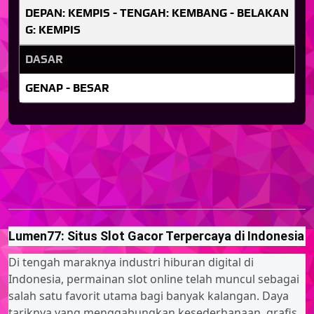
DEPAN: KEMPIS - TENGAH: KEMBANG - BELAKAN
G: KEMPIS
DASAR
GENAP - BESAR
Lumen77: Situs Slot Gacor Terpercaya di Indonesia
Di tengah maraknya industri hiburan digital di
Indonesia, permainan slot online telah muncul sebagai
salah satu favorit utama bagi banyak kalangan. Daya
tariknya yang menggabungkan kesederhanaan, grafis