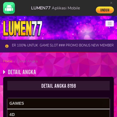
x
LUMEN77
Aplikasi Mobile
Unduh
BER 100% UNTUK GAME SLOT ### PROMO BONUS NEW MEMBER 60 % U
Home
Detail Angka
Detail Angka
Detail Angka 8198
GAMES
4D