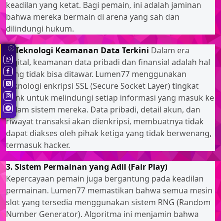
keadilan yang ketat. Bagi pemain, ini adalah jaminan
bahwa mereka bermain di arena yang sah dan
dilindungi hukum.
2. Teknologi Keamanan Data Terkini
Dalam era
x
digital, keamanan data pribadi dan finansial adalah hal
yang tidak bisa ditawar. Lumen77 menggunakan
teknologi enkripsi SSL (Secure Socket Layer) tingkat
bank untuk melindungi setiap informasi yang masuk ke
dalam sistem mereka. Data pribadi, detail akun, dan
riwayat transaksi akan dienkripsi, membuatnya tidak
dapat diakses oleh pihak ketiga yang tidak berwenang,
termasuk hacker.
3. Sistem Permainan yang Adil (Fair Play)
Kepercayaan pemain juga bergantung pada keadilan
permainan. Lumen77 memastikan bahwa semua mesin
slot yang tersedia menggunakan sistem RNG (Random
Number Generator). Algoritma ini menjamin bahwa