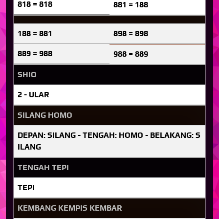
818 = 818
881 = 188
188 = 881
898 = 898
889 = 988
988 = 889
SHIO
2 - ULAR
SILANG HOMO
DEPAN: SILANG - TENGAH: HOMO - BELAKANG: S
ILANG
TENGAH TEPI
TEPI
KEMBANG KEMPIS KEMBAR