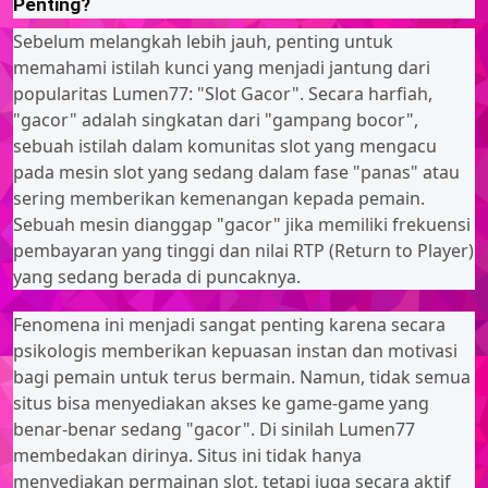
Penting?
Sebelum melangkah lebih jauh, penting untuk
memahami istilah kunci yang menjadi jantung dari
popularitas Lumen77: "Slot Gacor". Secara harfiah,
"gacor" adalah singkatan dari "gampang bocor",
sebuah istilah dalam komunitas slot yang mengacu
pada mesin slot yang sedang dalam fase "panas" atau
sering memberikan kemenangan kepada pemain.
Sebuah mesin dianggap "gacor" jika memiliki frekuensi
pembayaran yang tinggi dan nilai RTP (Return to Player)
yang sedang berada di puncaknya.
Fenomena ini menjadi sangat penting karena secara
psikologis memberikan kepuasan instan dan motivasi
bagi pemain untuk terus bermain. Namun, tidak semua
situs bisa menyediakan akses ke game-game yang
benar-benar sedang "gacor". Di sinilah Lumen77
membedakan dirinya. Situs ini tidak hanya
menyediakan permainan slot, tetapi juga secara aktif