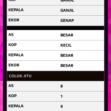
GANJIL
GANJIL
GENAP
BESAR
KECIL
BESAR
BESAR
COLOK JITU
8
1
9