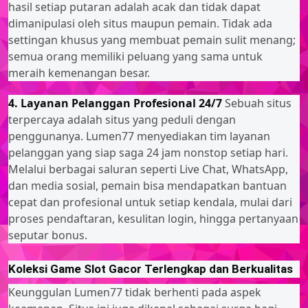
hasil setiap putaran adalah acak dan tidak dapat
dimanipulasi oleh situs maupun pemain. Tidak ada
settingan khusus yang membuat pemain sulit menang;
semua orang memiliki peluang yang sama untuk
meraih kemenangan besar.
4. Layanan Pelanggan Profesional 24/7
Sebuah situs
terpercaya adalah situs yang peduli dengan
penggunanya. Lumen77 menyediakan tim layanan
pelanggan yang siap saga 24 jam nonstop setiap hari.
Melalui berbagai saluran seperti Live Chat, WhatsApp,
dan media sosial, pemain bisa mendapatkan bantuan
cepat dan profesional untuk setiap kendala, mulai dari
proses pendaftaran, kesulitan login, hingga pertanyaan
seputar bonus.
Koleksi Game Slot Gacor Terlengkap dan Berkualitas
Keunggulan Lumen77 tidak berhenti pada aspek