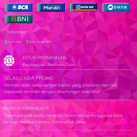
Keterangan:
Bank Aktif
Bank Tidak Aktif
FITUR PERMAINAN
Keunggulan Bermain Disini
SELALU ADA PROMO
Bermain lebih lama dengan bonus yang diberikan dan raih
kepuasan bermain dengan keuntungan maksimal.
BONUS CASHBACK
Dalam periode waktu tertentu dalam setiap minggunya kami
berikan cashback cuma-cuma untuk Anda.