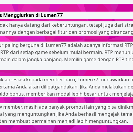
us Menggiurkan di Lumen77
hanya datang dari keberuntungan, tetapi juga dari strat
mainannya dengan berbagai fitur dan promosi yang diranc
tur paling berguna di Lumen77 adalah adanya informasi RTP 
e RTP dari setiap game sebelum mulai bermain. RTP menunj
main dalam jangka panjang. Memilih game dengan RTP ting
uk apresiasi kepada member baru, Lumen77 menawarkan 
tama Anda akan dilipatgandakan. Jika Anda melakukan dep
ldo bonus, memberikan modal lebih besar untuk menjelaja
 member, masih ada banyak promosi lain yang bisa dinikma
ral yang menguntungkan jika Anda berhasil mengajak tema
 dan membuat permainan menjadi lebih menguntungkan.