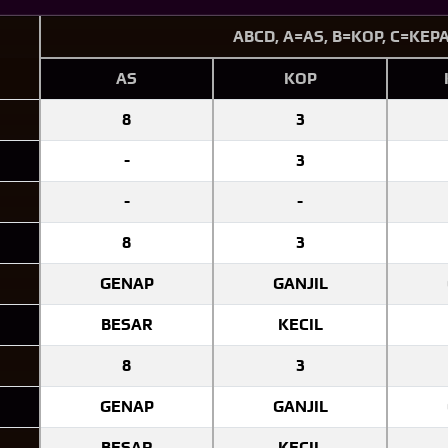
ABCD, A=AS, B=KOP, C=KEP
AS
KOP
8
3
-
3
-
-
8
3
GENAP
GANJIL
BESAR
KECIL
8
3
GENAP
GANJIL
BESAR
KECIL