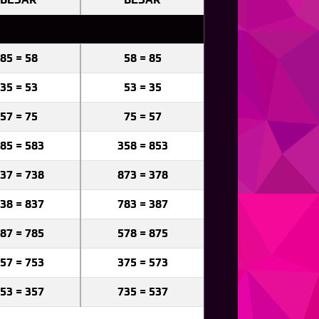
85 = 58
58 = 85
35 = 53
53 = 35
57 = 75
75 = 57
85 = 583
358 = 853
37 = 738
873 = 378
38 = 837
783 = 387
87 = 785
578 = 875
57 = 753
375 = 573
53 = 357
735 = 537