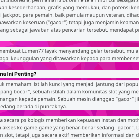
 di Indonesia, permainan slot online telah muncul sebagai 
kan kesederhanaan, grafis yang memukau, dan potensi k
nji jackpot, para pemain, baik pemula maupun veteran, dih
arkan keseruan ("gacor") tetapi juga menjamin keamanan 
g sebagai jawaban atas pencarian tersebut, mendapat pred
 membuat Lumen77 layak menyandang gelar tersebut, mulai
gai keunggulan yang ditawarkan kepada para member set
na Ini Penting?
k memahami istilah kunci yang menjadi jantung dari popul
ampang bocor", sebuah istilah dalam komunitas slot yang 
nangan kepada pemain. Sebuah mesin dianggap "gacor" ji
g sedang berada di puncaknya.
a secara psikologis memberikan kepuasan instan dan motiv
n akses ke game-game yang benar-benar sedang "gacor". D
an slot, tetapi juga secara aktif memberikan informasi d