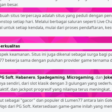
an besar.
buah situs terpercaya adalah situs yang peduli dengan p
stop setiap hari. Melalui berbagai saluran seperti Live Ch
untuk setiap kendala, mulai dari proses pendaftaran, kesu
erkualitas
ek keamanan. Situs ini juga dikenal sebagai surga bagi par
77 bekerja sama dengan puluhan provider game ternama
.
PG Soft
,
Habanero
,
Spadegaming
,
Microgaming
, dan
Jok
snya sendiri, dari slot klasik dengan 3 gulungan yang sede
aktif, dan jackpot progresif yang nilainya terus meningkat.
but sebagai "gacor" dan populer di Lumen77 antara lain
Gat
Ways
dari PG Soft. Ketersediaan game-game inilah yang me