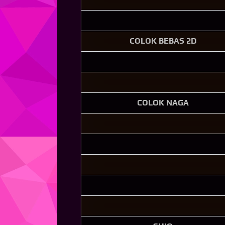
COLOK BEBAS 2D
COLOK NAGA