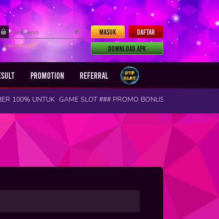
Masuk
Daftar
Kata Sandi
Lupa kata sandi?
Download APK
ESULT
PROMOTION
REFERRAL
0% UNTUK GAME SLOT ### PROMO BONUS NEW MEMBER 60 % 