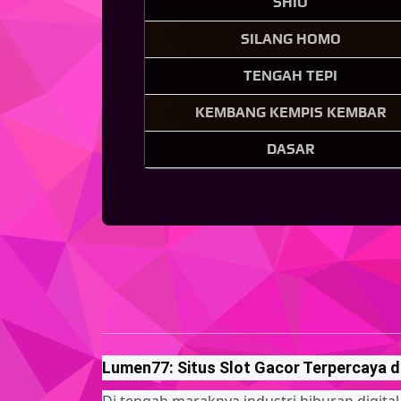
SHIO
SILANG HOMO
TENGAH TEPI
KEMBANG KEMPIS KEMBAR
DASAR
Lumen77: Situs Slot Gacor Terpercaya d