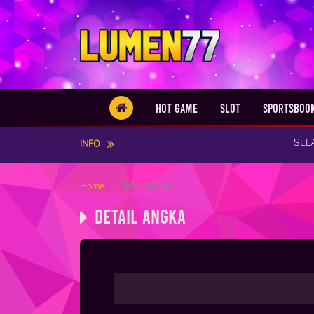
HOT GAME
SLOT
SPORTSBOO
SELAMAT D
INFO
Home
Detail Angka
Detail Angka