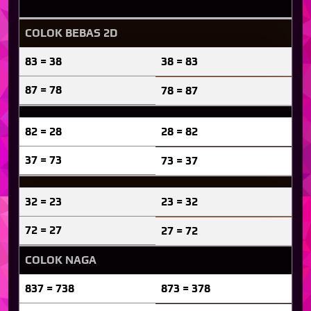
COLOK BEBAS 2D
83 = 38
38 = 83
87 = 78
78 = 87
82 = 28
28 = 82
37 = 73
73 = 37
32 = 23
23 = 32
72 = 27
27 = 72
COLOK NAGA
837 = 738
873 = 378