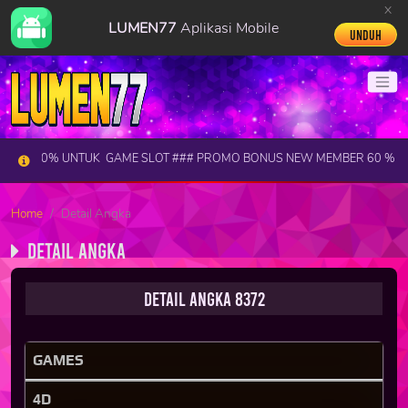
x
LUMEN77
Aplikasi Mobile
Unduh
00% UNTUK GAME SLOT ### PROMO BONUS NEW MEMBER 60 % UNTUK 
Home
Detail Angka
Detail Angka
Detail Angka 8372
GAMES
4D