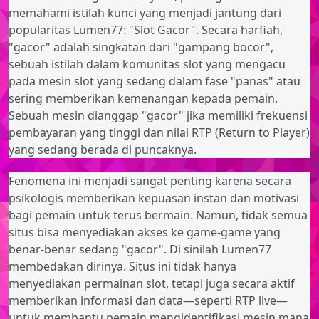
memahami istilah kunci yang menjadi jantung dari
popularitas Lumen77: "Slot Gacor". Secara harfiah,
"gacor" adalah singkatan dari "gampang bocor",
sebuah istilah dalam komunitas slot yang mengacu
pada mesin slot yang sedang dalam fase "panas" atau
sering memberikan kemenangan kepada pemain.
Sebuah mesin dianggap "gacor" jika memiliki frekuensi
pembayaran yang tinggi dan nilai RTP (Return to Player)
yang sedang berada di puncaknya.
Fenomena ini menjadi sangat penting karena secara
psikologis memberikan kepuasan instan dan motivasi
bagi pemain untuk terus bermain. Namun, tidak semua
situs bisa menyediakan akses ke game-game yang
benar-benar sedang "gacor". Di sinilah Lumen77
membedakan dirinya. Situs ini tidak hanya
menyediakan permainan slot, tetapi juga secara aktif
memberikan informasi dan data—seperti RTP live—
untuk membantu pemain mengidentifikasi mesin mana