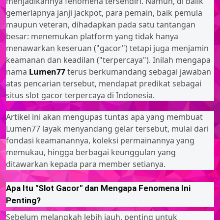
menjadikannya fenomena tersendiri. Namun, di balik
gemerlapnya janji jackpot, para pemain, baik pemula
maupun veteran, dihadapkan pada satu tantangan
besar: menemukan platform yang tidak hanya
menawarkan keseruan ("gacor") tetapi juga menjamin
keamanan dan keadilan ("terpercaya"). Inilah mengapa
nama
Lumen77
terus berkumandang sebagai jawaban
atas pencarian tersebut, mendapat predikat sebagai
situs slot gacor terpercaya di Indonesia.
Artikel ini akan mengupas tuntas apa yang membuat
Lumen77 layak menyandang gelar tersebut, mulai dari
fondasi keamanannya, koleksi permainannya yang
memukau, hingga berbagai keunggulan yang
ditawarkan kepada para member setianya.
Apa Itu "Slot Gacor" dan Mengapa Fenomena Ini
Penting?
Sebelum melangkah lebih jauh, penting untuk