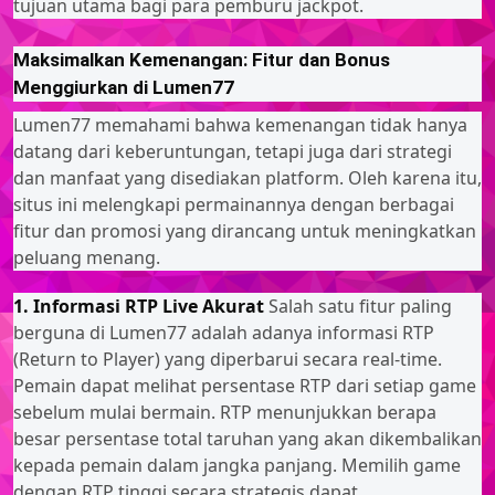
tujuan utama bagi para pemburu jackpot.
Maksimalkan Kemenangan: Fitur dan Bonus
Menggiurkan di Lumen77
Lumen77 memahami bahwa kemenangan tidak hanya
datang dari keberuntungan, tetapi juga dari strategi
dan manfaat yang disediakan platform. Oleh karena itu,
situs ini melengkapi permainannya dengan berbagai
fitur dan promosi yang dirancang untuk meningkatkan
peluang menang.
1. Informasi RTP Live Akurat
Salah satu fitur paling
berguna di Lumen77 adalah adanya informasi RTP
(Return to Player) yang diperbarui secara real-time.
Pemain dapat melihat persentase RTP dari setiap game
sebelum mulai bermain. RTP menunjukkan berapa
besar persentase total taruhan yang akan dikembalikan
kepada pemain dalam jangka panjang. Memilih game
dengan RTP tinggi secara strategis dapat