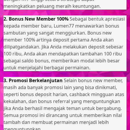
meningkatkan peluang meraih keuntungan.
2. Bonus New Member 100%
Sebagai bentuk apresiasi
kepada member baru, Lumen77 menawarkan bonus
sambutan yang sangat menggiurkan. Bonus new
member 100% artinya deposit pertama Anda akan
dilipatgandakan. Jika Anda melakukan deposit sebesar
100 ribu, Anda akan mendapatkan tambahan 100 ribu
sebagai saldo bonus, memberikan modal lebih besar
untuk menjelajahi berbagai permainan.
3. Promosi Berkelanjutan
Selain bonus new member,
masih ada banyak promosi lain yang bisa dinikmati,
seperti bonus deposit harian, cashback mingguan atas
kekalahan, dan bonus referral yang menguntungkan
jika Anda berhasil mengajak teman untuk bergabung.
Semua promosi ini dirancang untuk memberikan nilai
tambah dan membuat permainan menjadi lebih
menguntungkan.