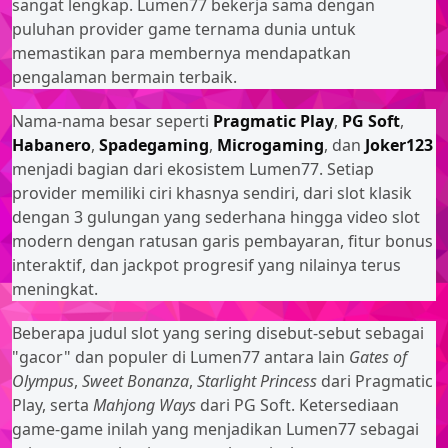
sangat lengkap. Lumen77 bekerja sama dengan
puluhan provider game ternama dunia untuk
memastikan para membernya mendapatkan
pengalaman bermain terbaik.
Nama-nama besar seperti
Pragmatic Play
,
PG Soft
,
Habanero
,
Spadegaming
,
Microgaming
, dan
Joker123
menjadi bagian dari ekosistem Lumen77. Setiap
provider memiliki ciri khasnya sendiri, dari slot klasik
dengan 3 gulungan yang sederhana hingga video slot
modern dengan ratusan garis pembayaran, fitur bonus
interaktif, dan jackpot progresif yang nilainya terus
meningkat.
Beberapa judul slot yang sering disebut-sebut sebagai
"gacor" dan populer di Lumen77 antara lain
Gates of
Olympus
,
Sweet Bonanza
,
Starlight Princess
dari Pragmatic
Play, serta
Mahjong Ways
dari PG Soft. Ketersediaan
game-game inilah yang menjadikan Lumen77 sebagai