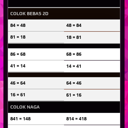
COLOK BEBAS 2D
84 = 48
48 = 84
81 = 18
18 = 81
86 = 68
68 = 86
41 = 14
14 = 41
46 = 64
64 = 46
16 = 61
61 = 16
COLOK NAGA
841 = 148
814 = 418