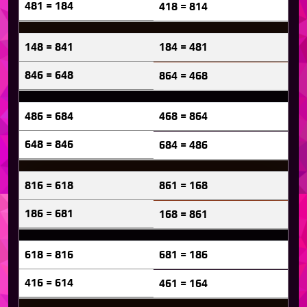
481 = 184
418 = 814
148 = 841
184 = 481
846 = 648
864 = 468
486 = 684
468 = 864
648 = 846
684 = 486
816 = 618
861 = 168
186 = 681
168 = 861
618 = 816
681 = 186
416 = 614
461 = 164