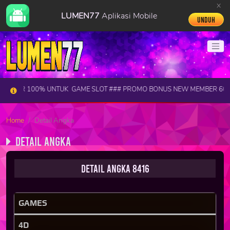
x
LUMEN77
Aplikasi Mobile
Unduh
ER 100% UNTUK GAME SLOT ### PROMO BONUS NEW MEMBER 60 % UN
Home
Detail Angka
Detail Angka
Detail Angka 8416
GAMES
4D