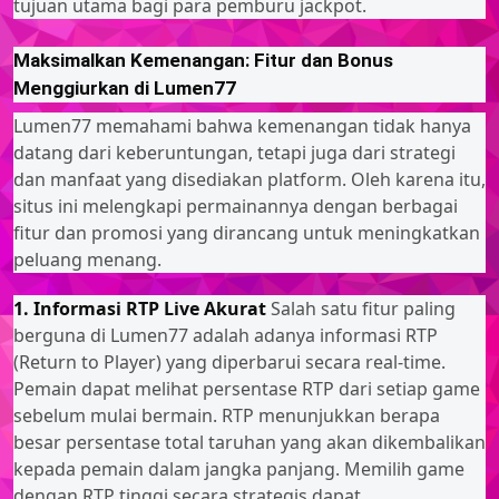
tujuan utama bagi para pemburu jackpot.
Maksimalkan Kemenangan: Fitur dan Bonus
Menggiurkan di Lumen77
Lumen77 memahami bahwa kemenangan tidak hanya
datang dari keberuntungan, tetapi juga dari strategi
dan manfaat yang disediakan platform. Oleh karena itu,
situs ini melengkapi permainannya dengan berbagai
fitur dan promosi yang dirancang untuk meningkatkan
peluang menang.
1. Informasi RTP Live Akurat
Salah satu fitur paling
berguna di Lumen77 adalah adanya informasi RTP
(Return to Player) yang diperbarui secara real-time.
Pemain dapat melihat persentase RTP dari setiap game
sebelum mulai bermain. RTP menunjukkan berapa
besar persentase total taruhan yang akan dikembalikan
kepada pemain dalam jangka panjang. Memilih game
dengan RTP tinggi secara strategis dapat