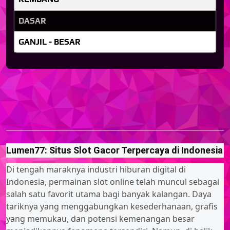
DASAR
GANJIL - BESAR
Lumen77: Situs Slot Gacor Terpercaya di Indonesia
Di tengah maraknya industri hiburan digital di
Indonesia, permainan slot online telah muncul sebagai
salah satu favorit utama bagi banyak kalangan. Daya
tariknya yang menggabungkan kesederhanaan, grafis
yang memukau, dan potensi kemenangan besar