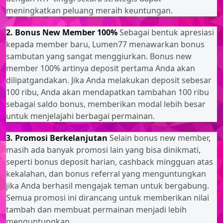
meningkatkan peluang meraih keuntungan.
2. Bonus New Member 100%
Sebagai bentuk apresiasi
kepada member baru, Lumen77 menawarkan bonus
sambutan yang sangat menggiurkan. Bonus new
member 100% artinya deposit pertama Anda akan
dilipatgandakan. Jika Anda melakukan deposit sebesar
100 ribu, Anda akan mendapatkan tambahan 100 ribu
sebagai saldo bonus, memberikan modal lebih besar
untuk menjelajahi berbagai permainan.
3. Promosi Berkelanjutan
Selain bonus new member,
masih ada banyak promosi lain yang bisa dinikmati,
seperti bonus deposit harian, cashback mingguan atas
kekalahan, dan bonus referral yang menguntungkan
jika Anda berhasil mengajak teman untuk bergabung.
Semua promosi ini dirancang untuk memberikan nilai
tambah dan membuat permainan menjadi lebih
menguntungkan.