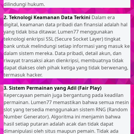
dilindungi hukum.
2. Teknologi Keamanan Data Terkini
Dalam era
digital, keamanan data pribadi dan finansial adalah hal
yang tidak bisa ditawar. Lumen77 menggunakan
teknologi enkripsi SSL (Secure Socket Layer) tingkat
bank untuk melindungi setiap informasi yang masuk ke
dalam sistem mereka. Data pribadi, detail akun, dan
riwayat transaksi akan dienkripsi, membuatnya tidak
dapat diakses oleh pihak ketiga yang tidak berwenang,
termasuk hacker.
3. Sistem Permainan yang Adil (Fair Play)
Kepercayaan pemain juga bergantung pada keadilan
permainan. Lumen77 memastikan bahwa semua mesin
slot yang tersedia menggunakan sistem RNG (Random
Number Generator). Algoritma ini menjamin bahwa
hasil setiap putaran adalah acak dan tidak dapat
dimanipulasi oleh situs maupun pemain. Tidak ada