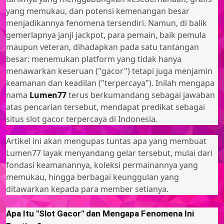
yang memukau, dan potensi kemenangan besar
menjadikannya fenomena tersendiri. Namun, di balik
gemerlapnya janji jackpot, para pemain, baik pemula
maupun veteran, dihadapkan pada satu tantangan
besar: menemukan platform yang tidak hanya
menawarkan keseruan ("gacor") tetapi juga menjamin
keamanan dan keadilan ("terpercaya"). Inilah mengapa
nama
Lumen77
terus berkumandang sebagai jawaban
atas pencarian tersebut, mendapat predikat sebagai
situs slot gacor terpercaya di Indonesia.
Artikel ini akan mengupas tuntas apa yang membuat
Lumen77 layak menyandang gelar tersebut, mulai dari
fondasi keamanannya, koleksi permainannya yang
memukau, hingga berbagai keunggulan yang
ditawarkan kepada para member setianya.
Apa Itu "Slot Gacor" dan Mengapa Fenomena Ini