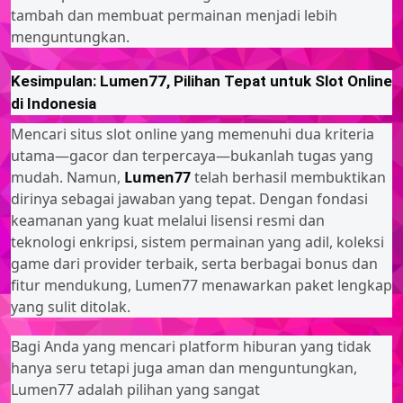
tambah dan membuat permainan menjadi lebih
menguntungkan.
Kesimpulan: Lumen77, Pilihan Tepat untuk Slot Online
di Indonesia
Mencari situs slot online yang memenuhi dua kriteria
utama—gacor dan terpercaya—bukanlah tugas yang
mudah. Namun,
Lumen77
telah berhasil membuktikan
dirinya sebagai jawaban yang tepat. Dengan fondasi
keamanan yang kuat melalui lisensi resmi dan
teknologi enkripsi, sistem permainan yang adil, koleksi
game dari provider terbaik, serta berbagai bonus dan
fitur mendukung, Lumen77 menawarkan paket lengkap
yang sulit ditolak.
Bagi Anda yang mencari platform hiburan yang tidak
hanya seru tetapi juga aman dan menguntungkan,
Lumen77 adalah pilihan yang sangat