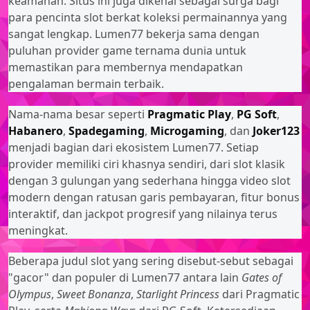
keamanan. Situs ini juga dikenal sebagai surga bagi
para pencinta slot berkat koleksi permainannya yang
sangat lengkap. Lumen77 bekerja sama dengan
puluhan provider game ternama dunia untuk
memastikan para membernya mendapatkan
pengalaman bermain terbaik.
Nama-nama besar seperti
Pragmatic Play
,
PG Soft
,
Habanero
,
Spadegaming
,
Microgaming
, dan
Joker123
menjadi bagian dari ekosistem Lumen77. Setiap
provider memiliki ciri khasnya sendiri, dari slot klasik
dengan 3 gulungan yang sederhana hingga video slot
modern dengan ratusan garis pembayaran, fitur bonus
interaktif, dan jackpot progresif yang nilainya terus
meningkat.
Beberapa judul slot yang sering disebut-sebut sebagai
"gacor" dan populer di Lumen77 antara lain
Gates of
Olympus
,
Sweet Bonanza
,
Starlight Princess
dari Pragmatic