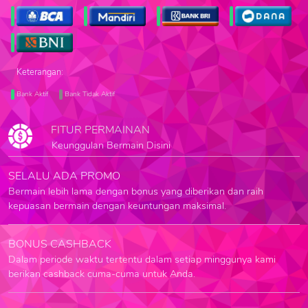
Keterangan:
Bank Aktif
Bank Tidak Aktif
FITUR PERMAINAN
Keunggulan Bermain Disini
SELALU ADA PROMO
Bermain lebih lama dengan bonus yang diberikan dan raih
kepuasan bermain dengan keuntungan maksimal.
BONUS CASHBACK
Dalam periode waktu tertentu dalam setiap minggunya kami
berikan cashback cuma-cuma untuk Anda.