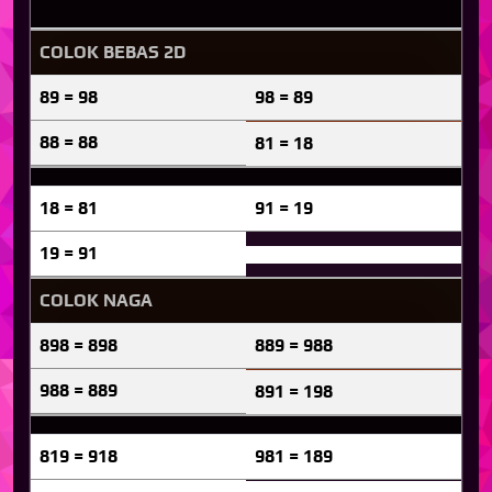
COLOK BEBAS 2D
89 = 98
98 = 89
88 = 88
81 = 18
18 = 81
91 = 19
19 = 91
COLOK NAGA
898 = 898
889 = 988
988 = 889
891 = 198
819 = 918
981 = 189