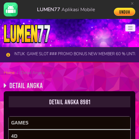
x
LUMEN77
Aplikasi Mobile
Unduh
 UNTUK GAME SLOT ### PROMO BONUS NEW MEMBER 60 % UNTUK GAM
Home
Detail Angka
Detail Angka
Detail Angka 8981
GAMES
4D