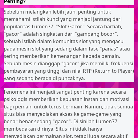
Penting?
Sebelum melangkah lebih jauh, penting untuk
memahami istilah kunci yang menjadi jantung dari
popularitas Lumen77: "Slot Gacor". Secara harfiah,
"gacor" adalah singkatan dari "gampang bocor",
sebuah istilah dalam komunitas slot yang mengacu
pada mesin slot yang sedang dalam fase "panas" atau
sering memberikan kemenangan kepada pemain.
Sebuah mesin dianggap "gacor" jika memiliki frekuensi
pembayaran yang tinggi dan nilai RTP (Return to Player)
yang sedang berada di puncaknya.
Fenomena ini menjadi sangat penting karena secara
psikologis memberikan kepuasan instan dan motivasi
bagi pemain untuk terus bermain. Namun, tidak semua
situs bisa menyediakan akses ke game-game yang
benar-benar sedang "gacor". Di sinilah Lumen77
membedakan dirinya. Situs ini tidak hanya
menyediakan permainan slot, tetapi juga secara aktif