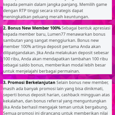
kepada pemain dalam jangka panjang. Memilih game
dengan RTP tinggi secara strategis dapat
meningkatkan peluang meraih keuntungan.
2. Bonus New Member 100%
Sebagai bentuk apresiasi
kepada member baru, Lumen77 menawarkan bonus
sambutan yang sangat menggiurkan. Bonus new
member 100% artinya deposit pertama Anda akan
dilipatgandakan. Jika Anda melakukan deposit sebesar
100 ribu, Anda akan mendapatkan tambahan 100 ribu
sebagai saldo bonus, memberikan modal lebih besar
untuk menjelajahi berbagai permainan.
3. Promosi Berkelanjutan
Selain bonus new member,
masih ada banyak promosi lain yang bisa dinikmati,
seperti bonus deposit harian, cashback mingguan atas
kekalahan, dan bonus referral yang menguntungkan
jika Anda berhasil mengajak teman untuk bergabung.
Semua promosi ini dirancang untuk memberikan nilai