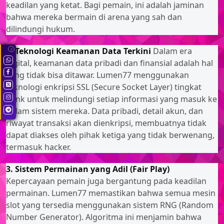
keadilan yang ketat. Bagi pemain, ini adalah jaminan
bahwa mereka bermain di arena yang sah dan
dilindungi hukum.
2. Teknologi Keamanan Data Terkini
Dalam era
x
digital, keamanan data pribadi dan finansial adalah hal
yang tidak bisa ditawar. Lumen77 menggunakan
teknologi enkripsi SSL (Secure Socket Layer) tingkat
bank untuk melindungi setiap informasi yang masuk ke
dalam sistem mereka. Data pribadi, detail akun, dan
riwayat transaksi akan dienkripsi, membuatnya tidak
dapat diakses oleh pihak ketiga yang tidak berwenang,
termasuk hacker.
3. Sistem Permainan yang Adil (Fair Play)
Kepercayaan pemain juga bergantung pada keadilan
permainan. Lumen77 memastikan bahwa semua mesin
slot yang tersedia menggunakan sistem RNG (Random
Number Generator). Algoritma ini menjamin bahwa