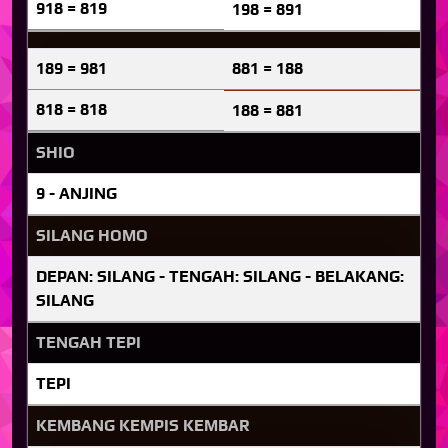
918 = 819
198 = 891
189 = 981
881 = 188
818 = 818
188 = 881
SHIO
9 - ANJING
SILANG HOMO
DEPAN: SILANG - TENGAH: SILANG - BELAKANG:
SILANG
TENGAH TEPI
TEPI
KEMBANG KEMPIS KEMBAR