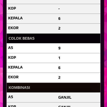
-
6
2
COLOK BEBAS
9
1
6
2
KOMBINASI
GANJIL