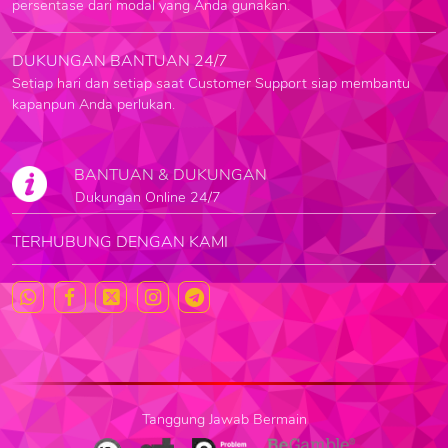
persentase dari modal yang Anda gunakan.
DUKUNGAN BANTUAN 24/7
Setiap hari dan setiap saat Customer Support siap membantu
kapanpun Anda perlukan.
BANTUAN & DUKUNGAN
Dukungan Online 24/7
TERHUBUNG DENGAN KAMI
Tanggung Jawab Bermain