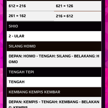
612 = 216
621 = 126
261 = 162
216 = 612
SHIO
2 - ULAR
SILANG HOMO
DEPAN: HOMO - TENGAH: SILANG - BELAKANG: H
OMO
TENGAH TEPI
TENGAH
KEMBANG KEMPIS KEMBAR
DEPAN: KEMPIS - TENGAH: KEMBANG - BELAKAN
G: KEMPIS