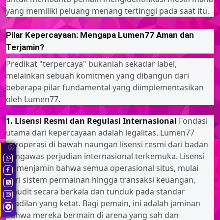
yang memiliki peluang menang tertinggi pada saat itu.
Pilar Kepercayaan: Mengapa Lumen77 Aman dan
Terjamin?
Predikat "terpercaya" bukanlah sekadar label,
melainkan sebuah komitmen yang dibangun dari
beberapa pilar fundamental yang diimplementasikan
oleh Lumen77.
1. Lisensi Resmi dan Regulasi Internasional
Fondasi
utama dari kepercayaan adalah legalitas. Lumen77
beroperasi di bawah naungan lisensi resmi dari badan
x
pengawas perjudian internasional terkemuka. Lisensi
ini menjamin bahwa semua operasional situs, mulai
dari sistem permainan hingga transaksi keuangan,
diaudit secara berkala dan tunduk pada standar
keadilan yang ketat. Bagi pemain, ini adalah jaminan
bahwa mereka bermain di arena yang sah dan