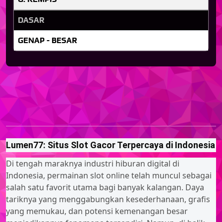
DASAR
GENAP - BESAR
Lumen77: Situs Slot Gacor Terpercaya di Indonesia
Di tengah maraknya industri hiburan digital di
Indonesia, permainan slot online telah muncul sebagai
salah satu favorit utama bagi banyak kalangan. Daya
tariknya yang menggabungkan kesederhanaan, grafis
yang memukau, dan potensi kemenangan besar