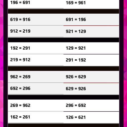
196 = 691
169 = 961
619 = 916
691 = 196
912 = 219
921 = 129
192 = 291
129 = 921
219 = 912
291 = 192
962 = 269
926 = 629
692 = 296
629 = 926
269 = 962
296 = 692
162 = 261
126 = 621