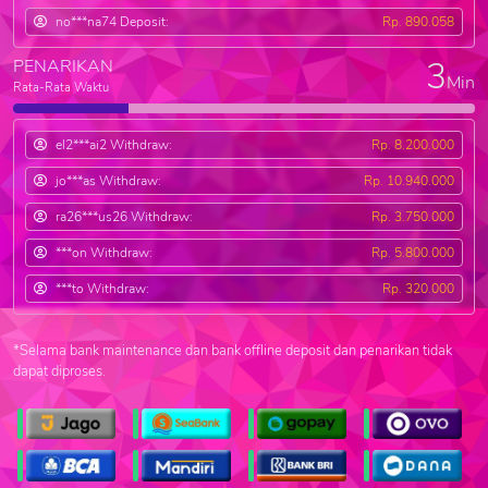
no***na74 Deposit:
Rp. 890.058
3
PENARIKAN
Min
Rata-Rata Waktu
el2***ai2 Withdraw:
Rp. 8.200.000
jo***as Withdraw:
Rp. 10.940.000
ra26***us26 Withdraw:
Rp. 3.750.000
***on Withdraw:
Rp. 5.800.000
***to Withdraw:
Rp. 320.000
*Selama bank maintenance dan bank offline deposit dan penarikan tidak
dapat diproses.