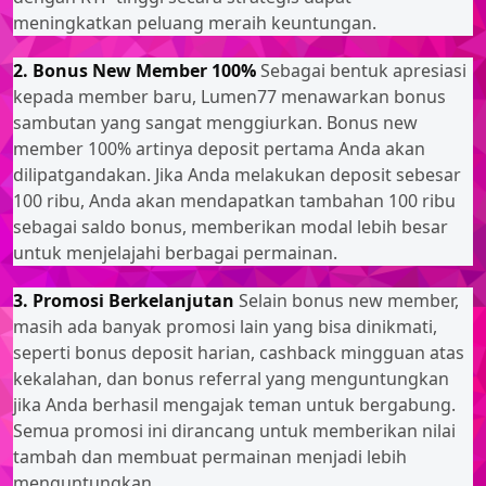
meningkatkan peluang meraih keuntungan.
2. Bonus New Member 100%
Sebagai bentuk apresiasi
kepada member baru, Lumen77 menawarkan bonus
sambutan yang sangat menggiurkan. Bonus new
member 100% artinya deposit pertama Anda akan
dilipatgandakan. Jika Anda melakukan deposit sebesar
100 ribu, Anda akan mendapatkan tambahan 100 ribu
sebagai saldo bonus, memberikan modal lebih besar
untuk menjelajahi berbagai permainan.
3. Promosi Berkelanjutan
Selain bonus new member,
masih ada banyak promosi lain yang bisa dinikmati,
seperti bonus deposit harian, cashback mingguan atas
kekalahan, dan bonus referral yang menguntungkan
jika Anda berhasil mengajak teman untuk bergabung.
Semua promosi ini dirancang untuk memberikan nilai
tambah dan membuat permainan menjadi lebih
menguntungkan.