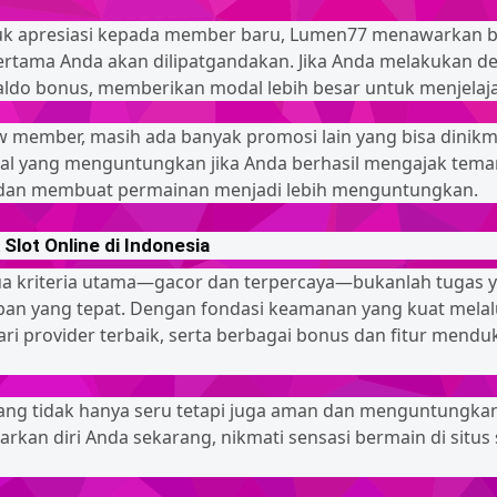
uk apresiasi kepada member baru, Lumen77 menawarkan 
tama Anda akan dilipatgandakan. Jika Anda melakukan dep
ldo bonus, memberikan modal lebih besar untuk menjelaja
 member, masih ada banyak promosi lain yang bisa dinikma
ral yang menguntungkan jika Anda berhasil mengajak tema
 dan membuat permainan menjadi lebih menguntungkan.
Slot Online di Indonesia
dua kriteria utama—gacor dan terpercaya—bukanlah tuga
an yang tepat. Dengan fondasi keamanan yang kuat melalui 
dari provider terbaik, serta berbagai bonus dan fitur me
ang tidak hanya seru tetapi juga aman dan menguntungkan
arkan diri Anda sekarang, nikmati sensasi bermain di situs