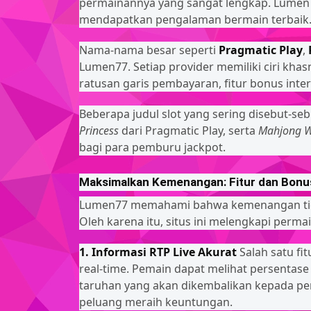
permainannya yang sangat lengkap. Lumen
mendapatkan pengalaman bermain terbaik
Nama-nama besar seperti
Pragmatic Play
,
Lumen77. Setiap provider memiliki ciri kha
ratusan garis pembayaran, fitur bonus inter
Beberapa judul slot yang sering disebut-se
Princess
dari Pragmatic Play, serta
Mahjong 
bagi para pemburu jackpot.
Maksimalkan Kemenangan: Fitur dan Bon
Lumen77 memahami bahwa kemenangan tidak 
Oleh karena itu, situs ini melengkapi per
1. Informasi RTP Live Akurat
Salah satu fi
real-time. Pemain dapat melihat persentas
taruhan yang akan dikembalikan kepada pe
peluang meraih keuntungan.