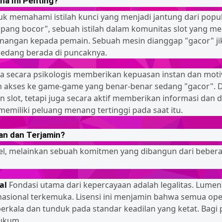
na Ini Penting?
k memahami istilah kunci yang menjadi jantung dari popul
ampang bocor", sebuah istilah dalam komunitas slot yang 
nangan kepada pemain. Sebuah mesin dianggap "gacor" ji
g sedang berada di puncaknya.
a secara psikologis memberikan kepuasan instan dan motiv
n akses ke game-game yang benar-benar sedang "gacor". D
an slot, tetapi juga secara aktif memberikan informasi d
emiliki peluang menang tertinggi pada saat itu.
n dan Terjamin?
bel, melainkan sebuah komitmen yang dibangun dari bebera
al
Fondasi utama dari kepercayaan adalah legalitas. Lumen
asional terkemuka. Lisensi ini menjamin bahwa semua oper
berkala dan tunduk pada standar keadilan yang ketat. Bagi
hukum.