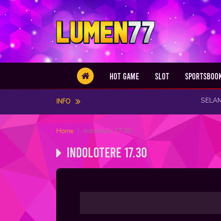
HOT GAME
SLOT
SPORTSBOO
SELAMAT DA
INFO
Home
Indolotere 17.30
Indolotere 17.30