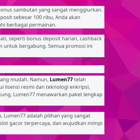
bonus sambutan yang sangat menggiurkan.
osit sebesar 100 ribu, Anda akan
hi berbagai permainan.
ti, seperti bonus deposit harian, cashback
n untuk bergabung. Semua promosi ini
s yang mudah. Namun,
Lumen77
telah
lisensi resmi dan teknologi enkripsi,
ndukung, Lumen77 menawarkan paket lengkap
, Lumen77 adalah pilihan yang sangat
 slot gacor terpercaya, dan wujudkan mimpi