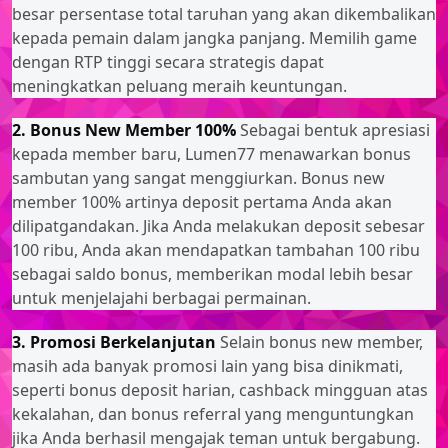
besar persentase total taruhan yang akan dikembalikan
kepada pemain dalam jangka panjang. Memilih game
dengan RTP tinggi secara strategis dapat
meningkatkan peluang meraih keuntungan.
2. Bonus New Member 100%
Sebagai bentuk apresiasi
kepada member baru, Lumen77 menawarkan bonus
sambutan yang sangat menggiurkan. Bonus new
member 100% artinya deposit pertama Anda akan
dilipatgandakan. Jika Anda melakukan deposit sebesar
100 ribu, Anda akan mendapatkan tambahan 100 ribu
sebagai saldo bonus, memberikan modal lebih besar
untuk menjelajahi berbagai permainan.
3. Promosi Berkelanjutan
Selain bonus new member,
masih ada banyak promosi lain yang bisa dinikmati,
seperti bonus deposit harian, cashback mingguan atas
kekalahan, dan bonus referral yang menguntungkan
jika Anda berhasil mengajak teman untuk bergabung.