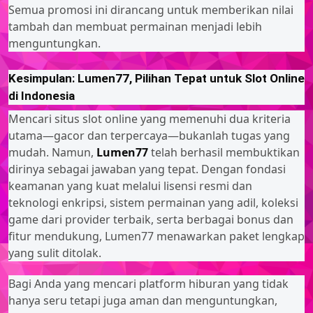
Semua promosi ini dirancang untuk memberikan nilai
tambah dan membuat permainan menjadi lebih
menguntungkan.
Kesimpulan: Lumen77, Pilihan Tepat untuk Slot Online
di Indonesia
Mencari situs slot online yang memenuhi dua kriteria
utama—gacor dan terpercaya—bukanlah tugas yang
mudah. Namun,
Lumen77
telah berhasil membuktikan
dirinya sebagai jawaban yang tepat. Dengan fondasi
keamanan yang kuat melalui lisensi resmi dan
teknologi enkripsi, sistem permainan yang adil, koleksi
game dari provider terbaik, serta berbagai bonus dan
fitur mendukung, Lumen77 menawarkan paket lengkap
yang sulit ditolak.
Bagi Anda yang mencari platform hiburan yang tidak
hanya seru tetapi juga aman dan menguntungkan,