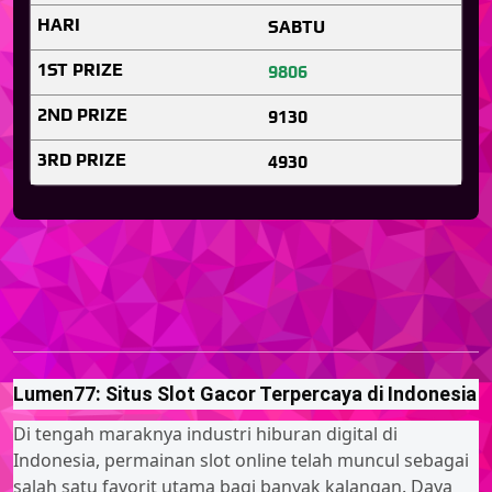
SABTU
9806
9130
4930
Lumen77: Situs Slot Gacor Terpercaya di Indonesia
Di tengah maraknya industri hiburan digital di
Indonesia, permainan slot online telah muncul sebagai
salah satu favorit utama bagi banyak kalangan. Daya