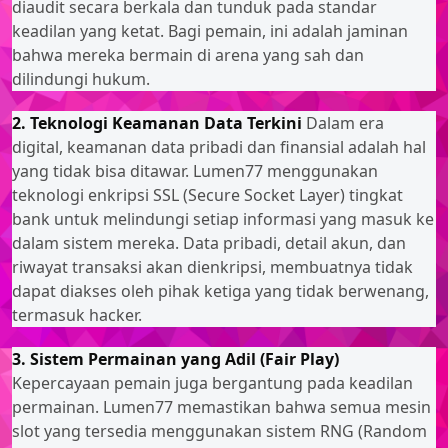
diaudit secara berkala dan tunduk pada standar
keadilan yang ketat. Bagi pemain, ini adalah jaminan
bahwa mereka bermain di arena yang sah dan
dilindungi hukum.
2. Teknologi Keamanan Data Terkini
Dalam era
digital, keamanan data pribadi dan finansial adalah hal
yang tidak bisa ditawar. Lumen77 menggunakan
teknologi enkripsi SSL (Secure Socket Layer) tingkat
bank untuk melindungi setiap informasi yang masuk ke
dalam sistem mereka. Data pribadi, detail akun, dan
riwayat transaksi akan dienkripsi, membuatnya tidak
dapat diakses oleh pihak ketiga yang tidak berwenang,
termasuk hacker.
3. Sistem Permainan yang Adil (Fair Play)
Kepercayaan pemain juga bergantung pada keadilan
permainan. Lumen77 memastikan bahwa semua mesin
slot yang tersedia menggunakan sistem RNG (Random