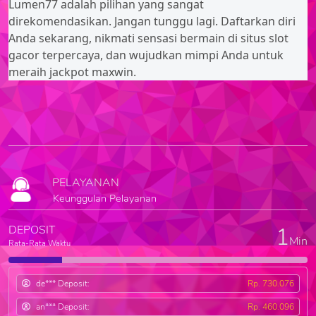
Lumen77 adalah pilihan yang sangat
direkomendasikan. Jangan tunggu lagi. Daftarkan diri
Anda sekarang, nikmati sensasi bermain di situs slot
gacor terpercaya, dan wujudkan mimpi Anda untuk
meraih jackpot maxwin.
PELAYANAN
Keunggulan Pelayanan
1
DEPOSIT
Min
Rata-Rata Waktu
de*** Deposit:
Rp. 730.076
an*** Deposit:
Rp. 460.096