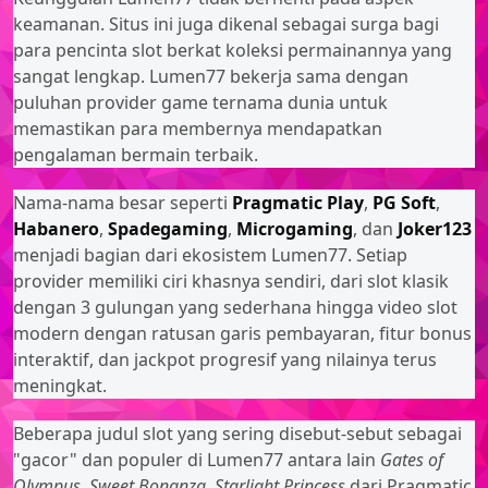
keamanan. Situs ini juga dikenal sebagai surga bagi
para pencinta slot berkat koleksi permainannya yang
sangat lengkap. Lumen77 bekerja sama dengan
puluhan provider game ternama dunia untuk
memastikan para membernya mendapatkan
pengalaman bermain terbaik.
Nama-nama besar seperti
Pragmatic Play
,
PG Soft
,
Habanero
,
Spadegaming
,
Microgaming
, dan
Joker123
menjadi bagian dari ekosistem Lumen77. Setiap
provider memiliki ciri khasnya sendiri, dari slot klasik
dengan 3 gulungan yang sederhana hingga video slot
modern dengan ratusan garis pembayaran, fitur bonus
interaktif, dan jackpot progresif yang nilainya terus
meningkat.
Beberapa judul slot yang sering disebut-sebut sebagai
"gacor" dan populer di Lumen77 antara lain
Gates of
Olympus
,
Sweet Bonanza
,
Starlight Princess
dari Pragmatic