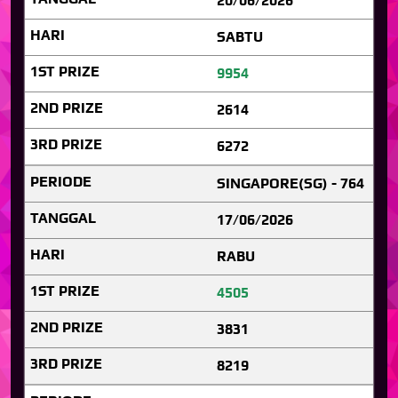
20/06/2026
SABTU
9954
2614
6272
SINGAPORE(SG) - 764
17/06/2026
RABU
4505
3831
8219