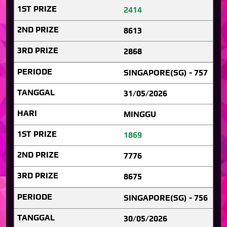
2414
8613
2868
SINGAPORE(SG) - 757
31/05/2026
MINGGU
1869
7776
8675
SINGAPORE(SG) - 756
30/05/2026